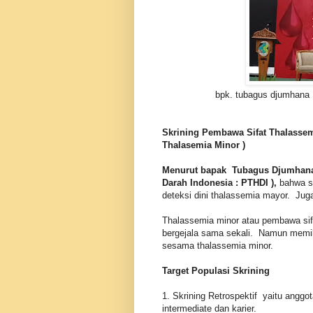
bpk. tubagus djumhana
Skrining Pembawa Sifat Thalassem
Thalasemia Minor )
Menurut bapak Tubagus Djumhana
Darah Indonesia : PTHDI ),
bahwa s
deteksi dini thalassemia mayor. Jug
Thalassemia minor atau pembawa sifa
bergejala sama sekali. Namun memil
sesama thalassemia minor.
Target Populasi Skrining
1. Skrining Retrospektif yaitu anggo
intermediate dan karier.