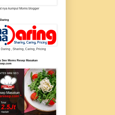
t nya kumpul Moms blogger
Daring
aring , Sharing, Caring, Pricing
s Seo Moms Resep Masakan
esep.com