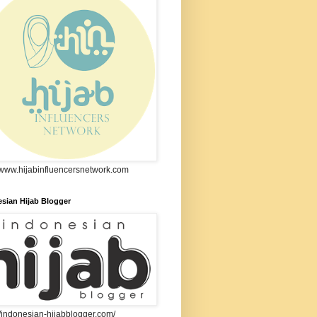
//www.hijabinfluencersnetwork.com
sian Hijab Blogger
//indonesian-hijabblogger.com/