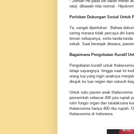
- Jumlah Hb pada sel darah merah at
rata) dibawah nilai normal - Hipokro
Perlukan Dukungan Sosial Untuk 
Ya, sangat diperlukan. Bahwa dukung
sering merasa tidak percaya diri kare
teman sebayanya, serta tanda-tanda
sekali. Saat beranjak dewasa, pasie
Bagaimana Pengobatan Kuratif Un
Pengobatan kuratif untuk thalassemi
tetapi sayangnya. hingga saat ini ke
orang tua yang ingin anaknya menjal
dirujuk ke luar negeri dan seluruh bia
Untuk satu pasien anak thalassemia 
pemerintah sebesar 400 juta rupiah 
rutin fungsi organ dan tatalaksana ko
thalassemia hanya 400 ribu rupiah. O
thalassemia di Indonesia.