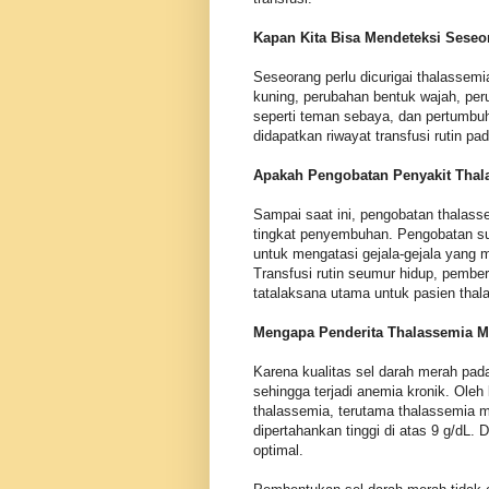
Kapan Kita Bisa Mendeteksi Seseo
Seseorang perlu dicurigai thalassemi
kuning, perubahan bentuk wajah, per
seperti teman sebaya, dan pertumbuh
didapatkan riwayat transfusi rutin pa
Apakah Pengobatan Penyakit Tha
Sampai saat ini, pengobatan thalasse
tingkat penyembuhan. Pengobatan sup
untuk mengatasi gejala-gejala yang 
Transfusi rutin seumur hidup, pembe
tatalaksana utama untuk pasien thal
Mengapa Penderita Thalassemia M
Karena kualitas sel darah merah pa
sehingga terjadi anemia kronik. Oleh 
thalassemia, terutama thalassemia m
dipertahankan tinggi di atas 9 g/dL
optimal.