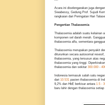
Acara ini diselengarakan juga deng
Siwabessy, Gedung Prof. Sujudi Ke
rangkaian dari Peringatan Hari Talas
Pengertian Thalassemia
Thalassemia adalah suatu kelainan 
komponen sel darah merah. Gangguan
thalassemia alfa, sementara ganggua
Thalassemia merupakan penyakit denga
diturunkan secara autosomal resesi
thalassemia, yang tersusun atas neg
thalassemia yang tinggi. Diperkirak
thalassemia dan sekitar
300.000
-
40
Indonesia termasuk salah satu negara
dari
10.531
pasien thalassemia di Ind
9,2% dan HbE berkisar antara
1.5 - 
baru lahir dengan thalassemia setiap