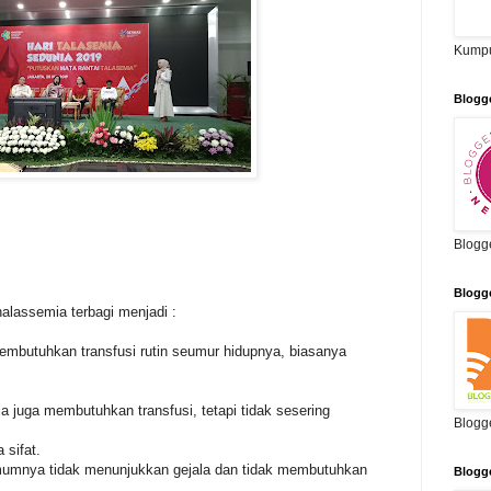
Kumpu
Blogg
Blogg
Blogg
halassemia terbagi menjadi :
mbutuhkan transfusi rutin seumur hidupnya, biasanya
a juga membutuhkan transfusi, tetapi tidak sesering
Blogg
 sifat.
mumnya tidak menunjukkan gejala dan tidak membutuhkan
Blogg