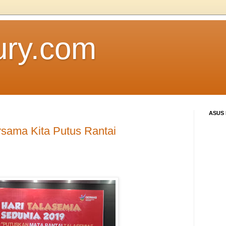
ury.com
ASUS
rsama Kita Putus Rantai