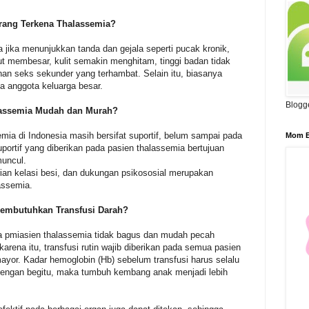
rang Terkena Thalassemia?
a jika menunjukkan tanda dan gejala seperti pucak kronik,
ut membesar, kulit semakin menghitam, tinggi badan tidak
an seks sekunder yang terhambat. Selain itu, biasanya
da anggota keluarga besar.
Blogg
lassemia Mudah dan Murah?
mia di Indonesia masih bersifat suportif, belum sampai pada
Mom B
ortif yang diberikan pada pasien thalassemia bertujuan
muncul.
rian kelasi besi, dan dukungan psikososial merupakan
assemia.
embutuhkan Transfusi Darah?
da pmiasien thalassemia tidak bagus dan mudah pecah
karena itu, transfusi rutin wajib diberikan pada semua pasien
ayor. Kadar hemoglobin (Hb) sebelum transfusi harus selalu
. Dengan begitu, maka tumbuh kembang anak menjadi lebih