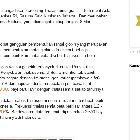
an mengadakan screening Thalassemia gratis. Bertempat Aula
menkes RI, Rasuna Said Kuningan Jakarta. Dan merupakan
emia Sedunia yang diperingati setiap tanggal 8 Mei.
akibat gangguan pembentukan rantai globin yang merupakan
 pembentukan rantai globin alfa disebut sebagai
Intell
n pembentukan rantai beta disebut thalassemia beta.
Kumpu
n variasi genetik terbanyak di dunia. Penyakit ini
f, Penyebaran thalassemia di dunia membentuk sabuk
ara-negara dengan frekuensi gen karier (pembawa sifat)
an 7% dari populasi dunia merupakan pembawa sifat
0.000
bayi baru lahir dengan thalassemia setiap tahunnya.
 dalam sabuk thalassemia dunia. Saat ini, terdapat lebih
onesia. Frekuensi thalassemia beta berkisar antara 1,2 -
36.6
%. Berdasarkan data tersebut, diperkirakan 2.500 bayi
 tahunnya di Indonesia.