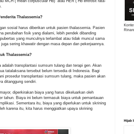
au MCH ( mean corpuscular Hb) atau HER ( Hb eritrosit rata-
m.
Penderita Thalassemia?
Konte
an sosial harus diberikan untuk pasien thalassemia. Pasien
Rinar
na perubahan fisik yang dialami, lebih pendek dibanding
 pubertas yang munculnya terlambat atau tidak muncul sama
n juga sering khawatir dengan masa depan dan pekerjaannya.
tuk Thalassemia?
a adalah transplantasi sumsum tulang dan terapi gen. Akan
dua tatalaksana tersebut belum tersedia di Indonesia. Bagi
ani prosedur transplantasi sumsum tulang, maka pasien akan
ya ditanggung sendiri.
mayor, diperkirakan biaya yang harus dikeluarkan oleh
per tahun. Biaya ini belum termasuk biaya untuk pemantauan
mplikasi. Sementara itu, biaya yang diperlukan untuk skrining
leh karena itu, kita harus menggiatkan upaya skrining
Hijab 