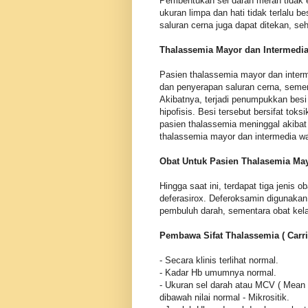
Pembentukan sel darah merah tidak ef
ukuran limpa dan hati tidak terlalu be
saluran cerna juga dapat ditekan, s
Thalassemia Mayor dan Intermedia
Pasien thalassemia mayor dan interme
dan penyerapan saluran cerna, sem
Akibatnya, terjadi penumpukkan besi 
hipofisis. Besi tersebut bersifat t
pasien thalassemia meninggal akibat
thalassemia mayor dan intermedia waj
Obat Untuk Pasien Thalasemia Ma
Hingga saat ini, terdapat tiga jenis o
deferasirox. Deferoksamin digunakan 
pembuluh darah, sementara obat kela
Pembawa Sifat Thalassemia ( Carrier
- Secara klinis terlihat normal.
- Kadar Hb umumnya normal.
- Ukuran sel darah atau MCV ( Mean C
dibawah nilai normal - Mikrositik.