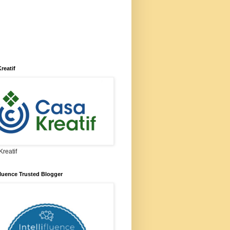
reatif
reatif
ifluence Trusted Blogger