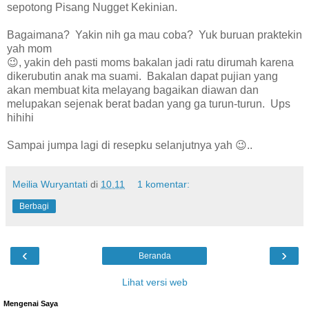
sepotong Pisang Nugget Kekinian.
Bagaimana? Yakin nih ga mau coba? Yuk buruan praktekin
yah mom
😉, yakin deh pasti moms bakalan jadi ratu dirumah karena
dikerubutin anak ma suami. Bakalan dapat pujian yang
akan membuat kita melayang bagaikan diawan dan
melupakan sejenak berat badan yang ga turun-turun. Ups
hihihi
Sampai jumpa lagi di resepku selanjutnya yah 😉..
Meilia Wuryantati
di
10.11
1 komentar:
Berbagi
‹
›
Beranda
Lihat versi web
Mengenai Saya