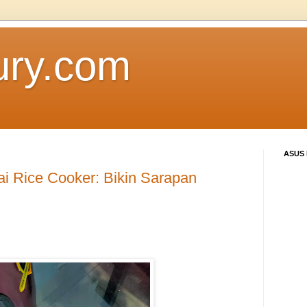
ury.com
ASUS
i Rice Cooker: Bikin Sarapan