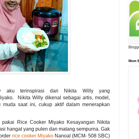
Blogg
Mom B
g
aku terinspirasi dari Nikita Willy yang
ko. Nikita Willy dikenal sebagai artis, model,
bu muda saat ini, cukup aktif dalam menerapkan
 pakai Rice Cooker Miyako Kesayangan Nikita
nasi hangat yang pulen dan matang sempurna. Gak
order
rice cooker Miyako
Nanoal (MCM- 508 SBC)