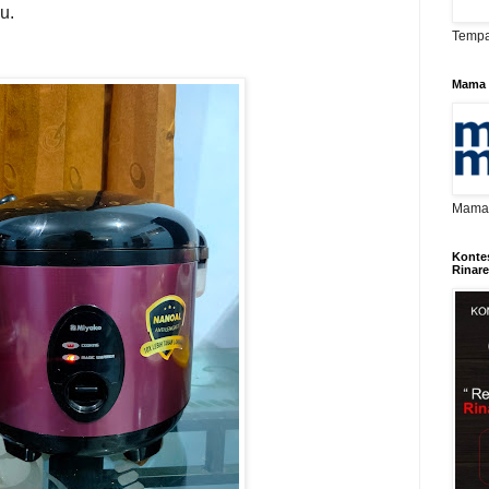
u.
Tempa
Mama 
Mama D
Konte
Rinar