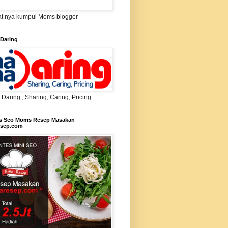
t nya kumpul Moms blogger
Daring
aring , Sharing, Caring, Pricing
s Seo Moms Resep Masakan
esep.com