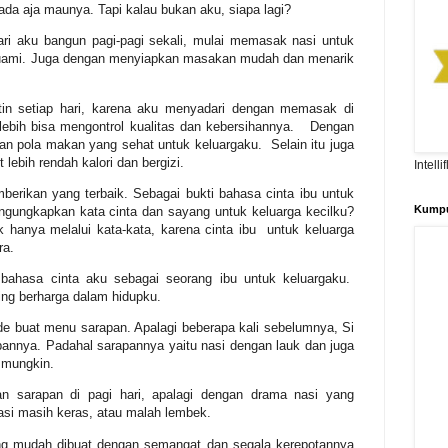
da aja maunya. Tapi kalau bukan aku, siapa lagi?
ari aku bangun pagi-pagi sekali, mulai memasak nasi untuk
suami. Juga dengan menyiapkan masakan mudah dan menarik
in setiap hari, karena aku menyadari dengan memasak di
lebih bisa mengontrol kualitas dan kebersihannya. Dengan
n pola makan yang sehat untuk keluargaku. Selain itu juga
ebih rendah kalori dan bergizi.
Intell
mberikan yang terbaik. Sebagai bukti bahasa cinta ibu untuk
Kumpu
gungkapkan kata cinta dan sayang untuk keluarga kecilku?
k hanya melalui kata-kata, karena cinta ibu untuk keluarga
ra.
ahasa cinta aku sebagai seorang ibu untuk keluargaku.
ing berharga dalam hidupku.
e buat menu sarapan. Apalagi beberapa kali sebelumnya, Si
annya. Padahal sarapannya yaitu nasi dengan lauk dan juga
k mungkin.
 sarapan di pagi hari, apalagi dengan drama nasi yang
nasi masih keras, atau malah lembek.
ng mudah dibuat dengan semangat dan segala kerepotannya