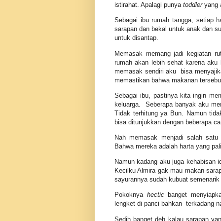
istirahat. Apalagi punya
toddler
yang a
Sebagai ibu rumah tangga, setiap h
sarapan dan bekal untuk anak dan 
untuk disantap.
Memasak memang jadi kegiatan rut
rumah akan lebih sehat karena aku 
memasak sendiri aku bisa menyajika
memastikan bahwa makanan tersebut l
Sebagai ibu, pastinya kita ingin me
keluarga. Seberapa banyak aku men
Tidak terhitung ya Bun. Namun tida
bisa ditunjukkan dengan beberapa ca
Nah memasak menjadi salah satu b
Bahwa mereka adalah harta yang pal
Namun kadang aku juga kehabisan id
Kecilku Almira gak mau makan sarap
sayurannya sudah kubuat semenari
Pokoknya
hectic
banget menyiapkan
lengket di panci bahkan terkadang 
Sedih banget deh kalau sarapan ya