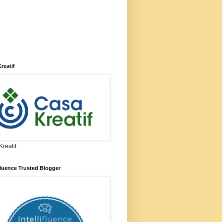
reatif
reatif
ifluence Trusted Blogger