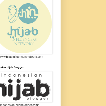
//www.hijabinfluencersnetwork.com
sian Hijab Blogger
//indonesian-hijabblogger.com/