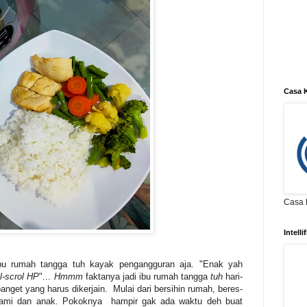
Casa K
Casa K
Intell
ibu rumah tangga tuh kayak pengangguran aja. "Enak yah
l-scrol HP
"...
Hmmm
faktanya jadi ibu rumah tangga
tuh
hari-
nget yang harus dikerjain. Mulai dari bersihin rumah, beres-
suami dan anak. Pokoknya hampir gak ada waktu deh buat