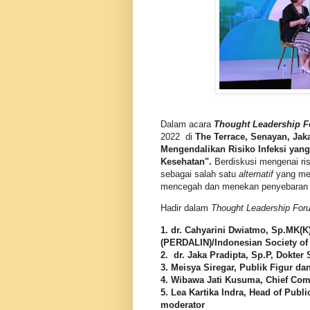
Dalam acara
Thought Leadership 
2022 di
The Terrace, Senayan, Jaka
Mengendalikan Risiko Infeksi yang 
Kesehatan".
Berdiskusi mengenai ris
sebagai salah satu
alternatif
yang men
mencegah dan menekan penyebaran p
Hadir dalam
Thought Leadership For
1. dr. Cahyarini Dwiatmo, Sp.MK(K
(PERDALIN)/Indonesian Society of I
2. dr. Jaka Pradipta, Sp.P, Dokter 
3. Meisya Siregar, Publik Figur dan
4. Wibawa Jati Kusuma, Chief Com
5. Lea Kartika Indra, Head of Publ
moderator