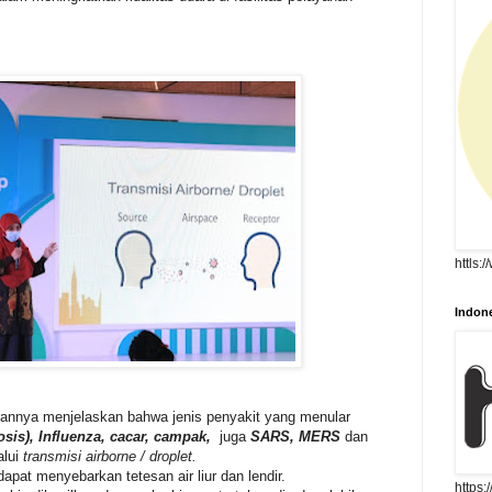
httls:
Indone
rannya menjelaskan bahwa jenis penyakit yang menular
osis), Influenza, cacar, campak,
juga
SARS, MERS
dan
alui
transmisi airborne / droplet.
dapat menyebarkan tetesan air liur dan lendir.
https: