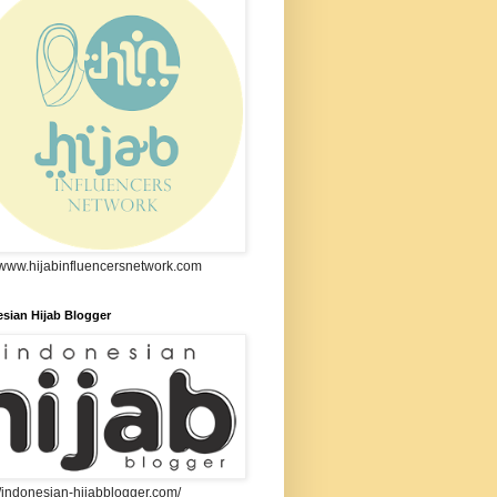
//www.hijabinfluencersnetwork.com
sian Hijab Blogger
//indonesian-hijabblogger.com/