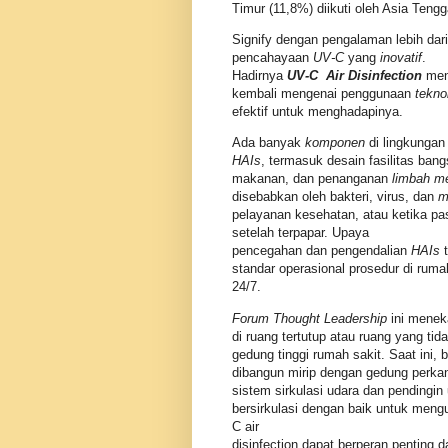
Timur (11,8%) diikuti oleh Asia Ten
Signify dengan pengalaman lebih dar
pencahayaan
UV-C
yang
inovatif
.
Hadirnya
UV-C Air Disinfection
men
kembali mengenai penggunaan
tekno
efektif untuk menghadapinya.
Ada banyak
komponen
di lingkungan
HAIs
, termasuk desain fasilitas bang
makanan, dan penanganan
limbah m
disebabkan oleh bakteri, virus, dan
m
pelayanan kesehatan, atau ketika pas
setelah terpapar. Upaya
pencegahan dan pengendalian
HAIs
t
standar operasional prosedur di rum
24/7.
Forum Thought Leadership
ini meneka
di ruang tertutup atau ruang yang tid
gedung tinggi rumah sakit. Saat ini,
dibangun mirip dengan gedung perkant
sistem sirkulasi udara dan pendingin
bersirkulasi dengan baik untuk mengu
C air
disinfection dapat berperan penting d