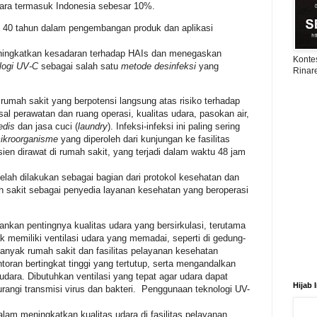
ggara termasuk Indonesia sebesar 10%.
i 40 tahun dalam pengembangan produk dan aplikasi
ingkatkan kesadaran terhadap HAIs dan menegaskan
Konte
logi UV-C
sebagai salah satu
metode desinfeksi
yang
Rinar
 rumah sakit yang berpotensi langsung atas risiko terhadap
sal perawatan dan ruang operasi, kualitas udara, pasokan air,
edis
dan jasa cuci (
laundry
). Infeksi-infeksi ini paling sering
ikroorganisme
yang diperoleh dari kunjungan ke fasilitas
ien dirawat di rumah sakit, yang terjadi dalam waktu 48 jam
elah dilakukan sebagai bagian dari protokol kesehatan dan
ah sakit sebagai penyedia layanan kesehatan yang beroperasi
nkan pentingnya kualitas udara yang bersirkulasi, terutama
ak memiliki ventilasi udara yang memadai, seperti di gedung-
 banyak rumah sakit dan fasilitas pelayanan kesehatan
oran bertingkat tinggi yang tertutup, serta mengandalkan
 udara. Dibutuhkan ventilasi yang tepat agar udara dapat
Hijab 
rangi transmisi virus dan bakteri. Penggunaan teknologi UV-
alam meningkatkan kualitas udara di fasilitas pelayanan