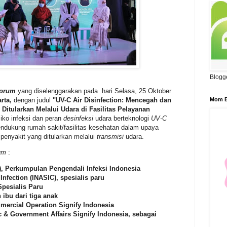
Blogg
Forum
yang diselenggarakan pada hari Selasa, 25 Oktober
Mom B
rta,
dengan judul
"UV-C Air Disinfection: Mencegah dan
Ditularkan Melalui Udara di Fasilitas Pelayanan
iko infeksi dan peran
desinfeksi
udara berteknologi
UV-C
dukung rumah sakit/fasilitas kesehatan dalam upaya
enyakit yang ditularkan melalui
transmisi
udara.
um
:
), Perkumpulan Pengendali Infeksi Indonesia
nfection (INASIC), spesialis paru
Spesialis Paru
 ibu dari tiga anak
mercial Operation Signify Indonesia
ic & Government Affairs Signify Indonesia, sebagai