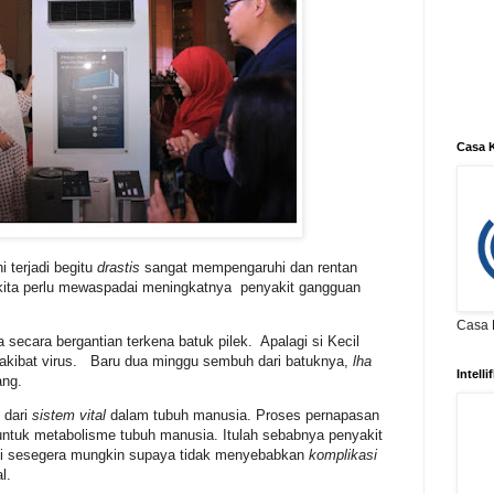
Casa K
i terjadi begitu
drastis
sangat mempengaruhi dan rentan
kita perlu mewaspadai meningkatnya penyakit gangguan
Casa K
 secara bergantian terkena batuk pilek. Apalagi si Kecil
 akibat virus. Baru dua minggu sembuh dari batuknya,
lha
Intell
ang.
 dari
sistem vital
dalam tubuh manusia. Proses pernapasan
untuk metabolisme tubuh manusia. Itulah sebabnya penyakit
ni sesegera mungkin supaya tidak menyebabkan
komplikasi
l.