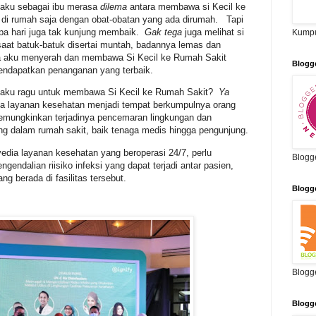
n aku sebagai ibu merasa
dilema
antara membawa si Kecil ke
di rumah saja dengan obat-obatan yang ada dirumah. Tapi
apa hari juga tak kunjung membaik.
Gak tega
juga melihat si
Kumpu
 saat batuk-batuk disertai muntah, badannya lemas dan
nya aku menyerah dan membawa Si Kecil ke Rumah Sakit
Blogg
mendapatkan penanganan yang terbaik.
 aku ragu untuk membawa Si Kecil ke Rumah Sakit?
Ya
a layanan kesehatan menjadi tempat berkumpulnya orang
memungkinkan terjadinya pencemaran lingkungan dan
g dalam rumah sakit, baik tenaga medis hingga pengunjung.
edia layanan kesehatan yang beroperasi 24/7, perlu
Blogg
ndalian riisiko infeksi yang dapat terjadi antar pasien,
g berada di fasilitas tersebut.
Blogg
Blogg
Blogg