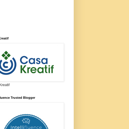
reatif
reatif
ifluence Trusted Blogger