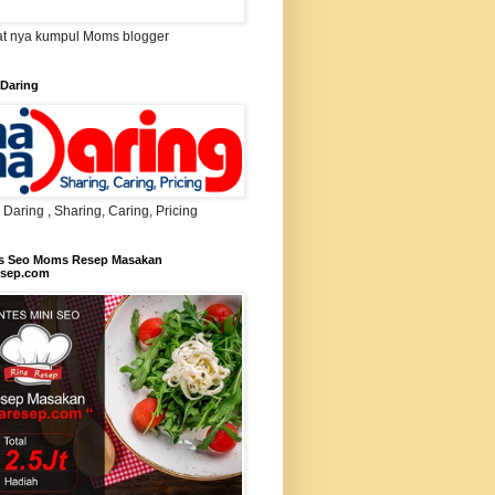
t nya kumpul Moms blogger
Daring
aring , Sharing, Caring, Pricing
s Seo Moms Resep Masakan
esep.com