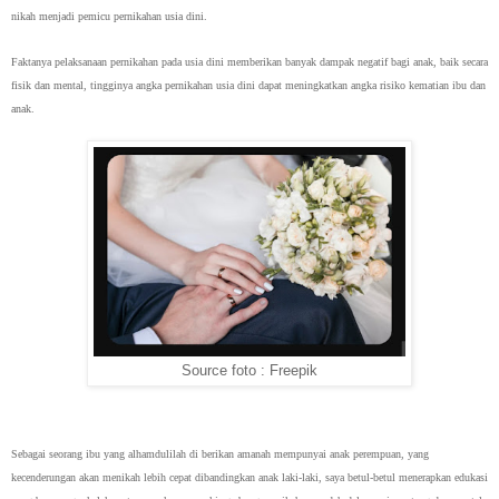
nikah menjadi pemicu pernikahan usia dini.
Faktanya pelaksanaan pernikahan pada usia dini memberikan banyak dampak negatif bagi anak, baik secara
fisik dan mental, tingginya angka pernikahan usia dini dapat meningkatkan angka risiko kematian ibu dan
anak.
Source foto : Freepik
Sebagai seorang ibu yang alhamdulilah di berikan amanah mempunyai anak perempuan, yang
kecenderungan akan menikah lebih cepat dibandingkan anak laki-laki, saya betul-betul menerapkan edukasi