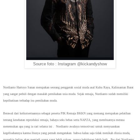
Source foto : Instagram @kickandyshow
Nordianto Hartoyo Sanan merupakan seorang penggerak sosial muda asal Kubu Raya, Kalimantan Barat
yang sangat peduli dengan masalah pernikahan usia muda. Sejak remaja, Nurdianto sudah memiliki
keprihatinan terhadap isu pernikahan muda.
Berawal dari keikutsertaannya sebagai peserta PIK Remaja BKKN yang memang merupakan pelatihan
tentang kesehatan reproduksi remaja, bahaya seks bebas serta NAPZA, yang membuatnya merasa
menemukan apa yang ia cari selama ini . Nordianto awalnya termotivasi untuk menyuarakan
kegelisahannya karena ibunya yang pernah mengatakan bahwa kalau saja tidak menikah diusia muda,
mungkin beliau akan menjadi orang yang lebih sukses, punya kehidupan lebih baik. Ibu dari Nordianto