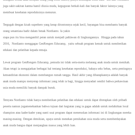
juga sakit-sakitan karena hamil diusia muda, keguguran berkali-kali dan banyak faktor lainnya yang
membuat kesehatan reproduksinya menurun.
Tergugah dengan kisah superhero yang
kerap ditontonnya sejak kecil, bayangan
bisa membantu banyak
orang senantiasa
hadir dalam benak Nordianto. Ia yakin
siapa pun itu bisa mengambil peran untuk
menjadi pahlawan di lingkungannya. Hingga pada tahun
2016, Nordianto menggagas GenRengers Educamp, yaitu sebuah program kemah untuk memberikan
edukasi dan pelatihan kepada remaja.
Lewat program GenRengers Educamp, pemuda ini tidak serta-merta melarang anak muda untuk menikah.
Akan tetapi ia mengajarkan berbagai hal tentang kesehatan reproduksi, bahaya seks bebas, serta pentingnya
kemandirian ekonomi dalam membangun rumah tangga. Hasil akhir yang diharapkannya adalah banyak
anak muda mampu menyerap informasi yang telah ia bagi, hingga menyadari sendiri bahwa perkawinan
usia muda memiliki banyak dampak buruk.
Ternyata Nordianto tidak hanya memberikan pelatihan dan edukasi untuk dapat diterapkan oleh pribadi
peserta namun jugamenekankan bahwa tujuan dari kegiatan yang ia gagas adalah untuk melahirkan local
champion atau kader-kader yang nanti usai program dapat meneruskan informasi ini di lingkungan mereka
masing-masing. Dengan demikian, upaya untuk menekan pernikahan usia muda serta memberdayakan
anak muda bangsa dapat menjangkau massa yang lebih luas.