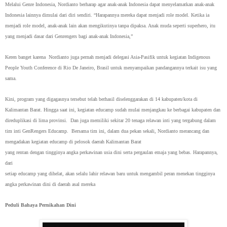
Melalui Genre Indonesia, Nordianto berharap agar anak-anak Indonesia dapat menyelamatkan anak-anak
Indonesia lainnya dimulai dari diri sendiri. “Harapannya mereka dapat menjadi role model. Ketika ia
menjadi role model, anak-anak lain akan mengikutinya tanpa dipaksa. Anak muda seperti superhero, itu
yang menjadi dasar dari Genrengers bagi anak-anak Indonesia,”
Keren banget karena Nordianto juga pernah menjadi delegasi Asia-Pasifik untuk kegiatan Indigenous
People Youth Conference di Rio De Janeiro, Brasil untuk menyampaikan pandangannya terkait isu yang
sama.
Kini, program yang digagasnya tersebut telah berhasil diselenggarakan di 14 kabupaten/kota di
Kalimantan Barat. Hingga saat ini, kegiatan educamp sudah mulai menjangkau ke berbagai kabupaten dan
direduplikasi di lima provinsi. Dan juga memiliki sekitar 20 tenaga relawan inti yang tergabung dalam
tim inti GenRengers Educamp. Bersama tim ini, dalam dua pekan sekali, Nordianto merancang dan
mengadakan kegiatan educamp di pelosok daerah Kalimantan Barat
yang rentan dengan tingginya angka perkawinan usia dini serta pergaulan
emaja yang bebas. Harapannya,
dari
setiap educamp yang dihelat, akan selalu
lahir relawan baru untuk mengambil peran
menekan tingginya
angka perkawinan dini di daerah asal mereka
Peduli Bahaya Pernikahan Dini