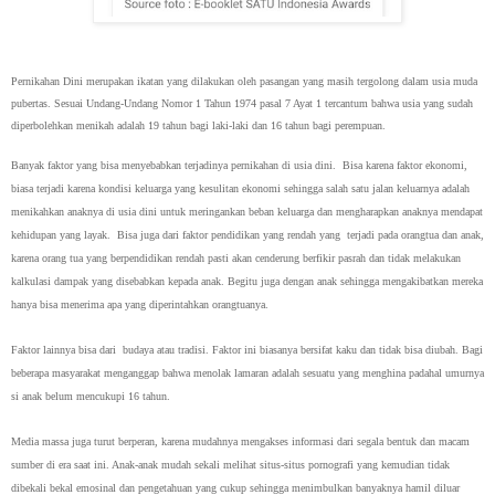
Pernikahan Dini merupakan ikatan yang dilakukan oleh pasangan yang masih tergolong dalam usia muda
pubertas. Sesuai Undang-Undang Nomor 1 Tahun 1974 pasal 7 Ayat 1 tercantum bahwa usia yang sudah
diperbolehkan menikah adalah 19 tahun bagi laki-laki dan 16 tahun bagi perempuan.
Banyak faktor yang bisa menyebabkan terjadinya pernikahan di usia dini. Bisa karena faktor ekonomi,
biasa terjadi karena kondisi keluarga yang kesulitan ekonomi sehingga salah satu jalan keluarnya adalah
menikahkan anaknya di usia dini untuk meringankan beban keluarga dan mengharapkan anaknya mendapat
kehidupan yang layak. Bisa juga dari faktor pendidikan yang rendah yang terjadi pada orangtua dan anak,
karena orang tua yang berpendidikan rendah pasti akan cenderung berfikir pasrah dan tidak melakukan
kalkulasi dampak yang disebabkan kepada anak. Begitu juga dengan anak sehingga mengakibatkan mereka
hanya bisa menerima apa yang diperintahkan orangtuanya.
Faktor lainnya bisa dari budaya atau tradisi. Faktor ini biasanya bersifat kaku dan tidak bisa diubah. Bagi
beberapa masyarakat menganggap bahwa menolak lamaran adalah sesuatu yang menghina padahal umurnya
si anak belum mencukupi 16 tahun.
Media massa juga turut berperan, karena mudahnya mengakses informasi dari segala bentuk dan macam
sumber di era saat ini. Anak-anak mudah sekali melihat situs-situs pornografi yang kemudian tidak
dibekali bekal emosinal dan pengetahuan yang cukup sehingga menimbulkan banyaknya hamil diluar