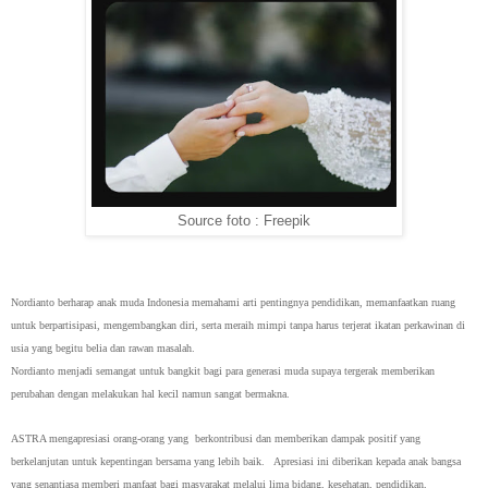
Source foto : Freepik
Nordianto berharap anak muda Indonesia memahami arti pentingnya pendidikan, memanfaatkan ruang
untuk berpartisipasi, mengembangkan diri, serta meraih mimpi tanpa harus terjerat ikatan perkawinan di
usia yang begitu belia dan rawan masalah.
Nordianto menjadi semangat untuk bangkit bagi para generasi muda supaya tergerak memberikan
perubahan dengan melakukan hal kecil namun sangat bermakna.
ASTRA mengapresiasi orang-orang yang berkontribusi dan memberikan dampak positif yang
berkelanjutan untuk kepentingan bersama yang lebih baik. Apresiasi ini diberikan kepada anak bangsa
yang senantiasa memberi manfaat bagi masyarakat melalui lima bidang, kesehatan, pendidikan,