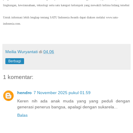
lingkungan, kewirausahaan, teknologi serta satu kategori kelompok yang mewakili kelima bidang tersebut
Untuk informasi lebih lengkap tentang SATU Indonesia Awards dapat diakses melalui www.satu-
indonesia.com.
Meilia Wuryantati
di
04.06
Berbagi
1 komentar:
hendro
7 November 2025 pukul 01.59
Keren nih ada anak muda yang yang peduli dengan
generasi penerus bangsa, apalagi dengan sukarela...
Balas