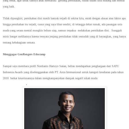
yang benar, agar kelak saatnya anak memasuki gerbang pernikahan, sudah dalam usia matang dan mental
yang baik.
Tidak dipungkiri, pernikahan dini masih banyak terjadi di sekitar kita, entah dengan alasan atau faktor apa
hingga pernikahan itu terjadi, cuma yang saya lihat sendiri, di tetangga dekat rumah, ada pasangan usia
muda yang secara mental mungkin belum siap, namun terpaksa melakukan pernikahan dini. Sungguh
miris banget melihatnya karena ternyata jenjang pernikahan tidak semudah yang di bayangkan, yang hanya
tentang kebahagiaan semata.
Menggagas GenRengers Educamp
Sampai saya membaca profil Nordianto Hartoyo Sanan, beliau mendapatkan penghargaan dari SATU
Indonesia Awards yang diselenggarakan oleh PT. Astra Internasional untuk kategori kesehatan pada tahun
2018 berkat keseriusannya dalam mengkampanyekan dampak negatif nikah muda
.