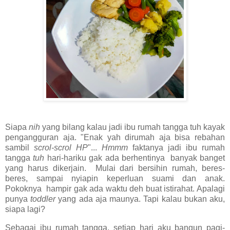
Siapa
nih
yang bilang kalau jadi ibu rumah tangga tuh kayak
pengangguran aja. "Enak yah dirumah aja bisa rebahan
sambil
scrol-scrol HP
"...
Hmmm
faktanya jadi ibu rumah
tangga
tuh
hari-hariku gak ada berhentinya banyak banget
yang harus dikerjain. Mulai dari bersihin rumah, beres-
beres, sampai nyiapin keperluan suami dan anak.
Pokoknya hampir gak ada waktu deh buat istirahat. Apalagi
punya
toddler
yang ada aja maunya. Tapi kalau bukan aku,
siapa lagi?
Sebagai ibu rumah tangga, setiap hari aku bangun pagi-