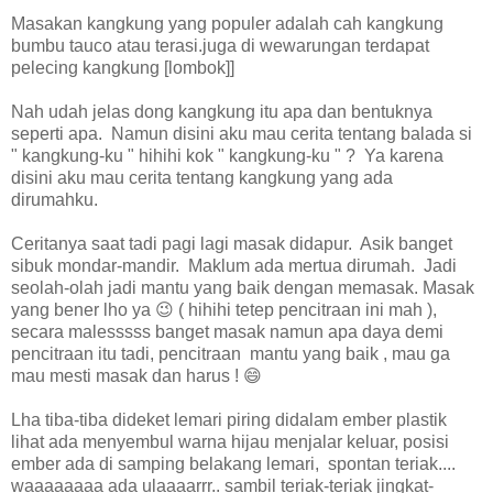
Masakan kangkung yang populer adalah cah kangkung
bumbu tauco atau terasi.juga di wewarungan terdapat
pelecing kangkung [lombok]]
Nah udah jelas dong kangkung itu apa dan bentuknya
seperti apa. Namun disini aku mau cerita tentang balada si
" kangkung-ku " hihihi kok " kangkung-ku " ? Ya karena
disini aku mau cerita tentang kangkung yang ada
dirumahku.
Ceritanya saat tadi pagi lagi masak didapur. Asik banget
sibuk mondar-mandir. Maklum ada mertua dirumah. Jadi
seolah-olah jadi mantu yang baik dengan memasak. Masak
yang bener lho ya 😉 ( hihihi tetep pencitraan ini mah ),
secara malesssss banget masak namun apa daya demi
pencitraan itu tadi, pencitraan mantu yang baik , mau ga
mau mesti masak dan harus ! 😄
Lha tiba-tiba dideket lemari piring didalam ember plastik
lihat ada menyembul warna hijau menjalar keluar, posisi
ember ada di samping belakang lemari, spontan teriak....
waaaaaaaa ada ulaaaarrr.. sambil teriak-teriak jingkat-