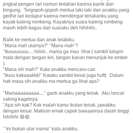
jingkat pengen lari namun tertahan karena panik dan
bingung. Tergopoh-gopoh mertua laki-laki dan anakku yang
gedhe lari kedapur karena mendengar teriakanku yang
kayak kaleng rombeng. Kayaknya suara kaleng rombeng
masih lebih bagus dari suaraku deh hihihihi..
Balik ke mertua dan anak lelakiku.
"Mana mah ularnya?" "Mana mah"?
"Ituuuuuuuu.... hiiiiiii.. mama ga mau lihat ( sambil tutupin
mata dengan tangan kiri, tangan kanan menunjuk ke ember
).
"Mana sih mah?" Kata anakku mencaru-cari.
"Ituuu kakaaakkk!" Kataku sambil kesal juga huftt. Dalam
hati masa sih anakku ma mertua ga lihat apa?
"Mamaaaaaaaaa...." ganti anakku yang teriak. Aku loncat
saking kagetnya.
"Apa sih kak? Kok malah kamu ikutan teriak, jawabku
dengan kesal. Maklum emak capek bawaannya darah tinggi
hihihihi 😄😆
" Ini bukan ular mama" kata anakku.