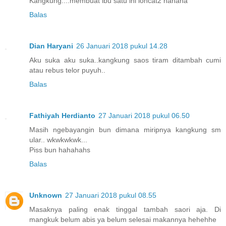
Kangkung....membuat ibu satu ini loncat2 hahaha
Balas
Dian Haryani
26 Januari 2018 pukul 14.28
Aku suka aku suka..kangkung saos tiram ditambah cumi
atau rebus telor puyuh..
Balas
Fathiyah Herdianto
27 Januari 2018 pukul 06.50
Masih ngebayangin bun dimana miripnya kangkung sm
ular.. wkwkwkwk...
Piss bun hahahahs
Balas
Unknown
27 Januari 2018 pukul 08.55
Masaknya paling enak tinggal tambah saori aja. Di
mangkuk belum abis ya belum selesai makannya hehehhe