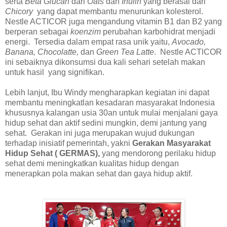
serta
Beta Glucan
dari
Oats
dan
Inulin
yang berasal dari
Chicory
yang dapat membantu menurunkan kolesterol.
Nestle ACTICOR juga mengandung vitamin B1 dan B2 yang
berperan sebagai
koenzim
perubahan karbohidrat menjadi
energi. Tersedia dalam empat rasa unik yaitu,
Avocado,
Banana, Chocolatte,
dan
Green Tea Latte
. Nestle ACTlCOR
ini sebaiknya dikonsumsi dua kali sehari setelah makan
untuk hasil yang signifikan.
Lebih lanjut, Ibu Windy mengharapkan kegiatan ini dapat
membantu meningkatlan kesadaran masyarakat Indonesia
khususnya kalangan usia 30an untuk mulai menjalani gaya
hidup sehat dan aktif sedini mungkin, demi jantung yang
sehat. Gerakan ini juga merupakan wujud dukungan
terhadap inisiatif pemerintah, yakni
Gerakan Masyarakat
Hidup Sehat ( GERMAS),
yang mendorong perilaku hidup
sehat demi meningkatkan kualitas hidup dengan
menerapkan pola makan sehat dan gaya hidup aktif.