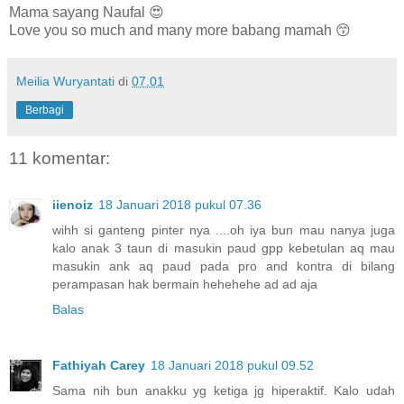
Mama sayang Naufal 😍
Love you so much and many more babang mamah 😙
Meilia Wuryantati
di
07.01
Berbagi
11 komentar:
iienoiz
18 Januari 2018 pukul 07.36
wihh si ganteng pinter nya ....oh iya bun mau nanya juga
kalo anak 3 taun di masukin paud gpp kebetulan aq mau
masukin ank aq paud pada pro and kontra di bilang
perampasan hak bermain hehehehe ad ad aja
Balas
Fathiyah Carey
18 Januari 2018 pukul 09.52
Sama nih bun anakku yg ketiga jg hiperaktif. Kalo udah