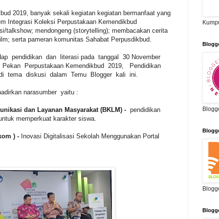
d 2019, banyak sekali kegiatan kegiatan bermanfaat yang
stem Integrasi Koleksi Perpustakaan Kemendikbud
Kumpu
i/talkshow; mendongeng (storytelling); membacakan cerita
 film; serta pameran komunitas Sahabat Perpusdikbud.
Blogg
ap pendidikan dan literasi pada tanggal 30 November
an Pekan Perpustakaan Kemendikbud 2019, Pendidikan
di tema diskusi dalam Temu Blogger kali ini.
dirkan narasumber yaitu :
Blogg
munikasi dan Layanan Masyarakat (BKLM) -
pendidikan
 untuk memperkuat karakter siswa.
Blogg
kom ) -
Inovasi Digitalisasi Sekolah Menggunakan Portal
Blogg
Blogg