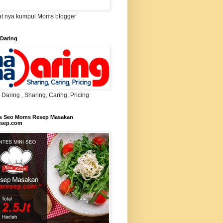
t nya kumpul Moms blogger
Daring
aring , Sharing, Caring, Pricing
s Seo Moms Resep Masakan
esep.com