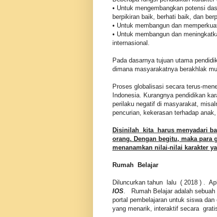
• Untuk mengembangkan potensi dasa
berpikiran baik, berhati baik, dan berp
• Untuk membangun dan memperkuat p
• Untuk membangun dan meningkatka
internasional.
Pada dasarnya tujuan utama pendidi
dimana masyarakatnya berakhlak muli
Proses globalisasi secara terus-me
Indonesia. Kurangnya pendidikan kar
perilaku negatif di masyarakat, misa
pencurian, kekerasan terhadap anak,
Disinilah kita harus menyadari ba
orang. Dengan begitu, maka para 
menanamkan nilai-nilai karakter y
Rumah Belajar
Diluncurkan tahun lalu ( 2018 ) . A
IOS
. Rumah Belajar adalah sebuah 
portal pembelajaran untuk siswa dan
yang menarik, interaktif secara grati