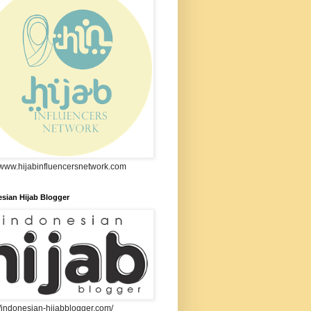
//www.hijabinfluencersnetwork.com
sian Hijab Blogger
//indonesian-hijabblogger.com/