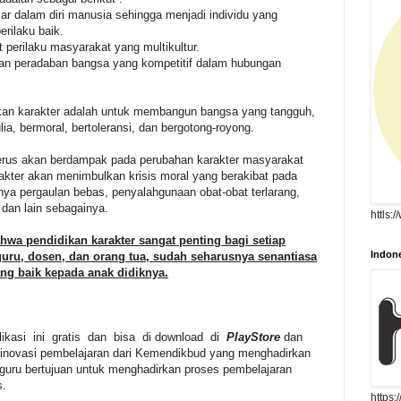
r dalam diri manusia sehingga menjadi individu yang
erilaku baik.
erilaku masyarakat yang multikultur.
n peradaban bangsa yang kompetitif dalam hubungan
kan karakter adalah untuk membangun bangsa yang tangguh,
a, bermoral, bertoleransi, dan bergotong-royong.
nerus akan berdampak pada perubahan karakter masyarakat
akter akan menimbulkan krisis moral yang berakibat pada
lnya pergaulan bebas, penyalahgunaan obat-obat terlarang,
 dan lain sebagainya.
httls:
hwa pendidikan karakter sangat penting bagi setiap
Indone
guru, dosen, dan orang tua, sudah seharusnya senantiasa
ang baik kepada anak didiknya.
plikasi ini gratis dan bisa di download di
PlayStore
dan
inovasi pembelajaran dari Kemendikbud yang menghadirkan
 guru bertujuan untuk menghadirkan proses pembelajaran
s.
https: