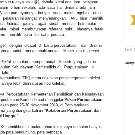
ampun tuanya aku 😀), dahulu kami ada jam pelajaran
lam 6 hari sekolah, ada satu hari dimana ada jam
 Walau pun nyatanya banyak yang malah ngobrol, atau
 pelajaran ini sangat menyenangkan. Aku bisa memilih
 ada
kolektif
, jadinya
agak
susah mencari buku-buku
alau misal membutuhkan referensi buku, biasanya letak
rus memilih buku itu satu persatu.
get
, dengan dicatat di kartu perpustakaan, dan diisi di
Intell
 yang sudah mengembalikannya. Masih repot
banget
.
digital
semakin mempermudah. Seperti yang ada di
Kumpu
an dan Kebudayaan (Kemendikbud). Perpustakaan ini
 lalu.
 komunikasi (TIK) memungkinkan pengintegrasian koleksi
hnya lebih dari ratusan ribu koleksi.
nya Perpustakaan Kementerian Pendidikan dan Kebudayaan
erpustakaan Kemendikbud menggelar
Pekan Perpustakaan
garakan pada 25-30 November 2019, di Perpustakaan
 yang diangkat kali ini "
Kolaborasi Perpustakaan dan
M Unggul".
 Kemendikbud ini makin tahun koleksinya semakin banyak.
ada para pengunjung, para pembaca.