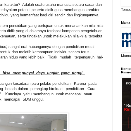
n karakter? Adalah suatu usaha manusia secara sadar dan
rdayakan potensi peserta didik guna membangun karakter
Tempa
dividu yang bermanfaat bagi diri sendiri dan lingkungannya.
Mama 
istem pendidikan yang bertujuan untuk menanamkan nilai-nilai
serta didik yang di dalamnya terdapat komponen pengetahuan,
kemauan, serta tindakan untuk melakukan nilai-nilai tersebut.
tion)
sangat erat hubungannya dengan pendidikan moral
entuk dan melatih kemampuan individu secara terus-
Mama D
arah hidup yang lebih baik. Tidak mudah terpengaruh hal-
Konte
Rinar
n bisa mempunyai daya ungkit yang tinggi.
bangun kesadaran para pelaku pendidikan. Karena pada
g berada dalam perangkap birokrasi pendidikan. Cara
ktif. Kuncinya yaitu membangun untuk mencapai suatu
tuk mencapai SDM unggul.