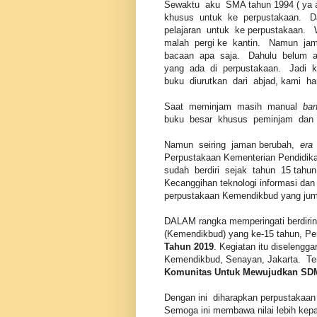
Sewaktu aku SMA tahun 1994 ( ya 
khusus untuk ke perpustakaan. Da
pelajaran untuk ke perpustakaan.
malah pergi ke kantin. Namun jam
bacaan apa saja. Dahulu belum
yang ada di perpustakaan. Jadi k
buku diurutkan dari abjad, kami ha
Saat meminjam masih manual
ban
buku besar khusus peminjam dan
Namun seiring jaman berubah,
era 
Perpustakaan Kementerian Pendidik
sudah berdiri sejak tahun 15 tahun
Kecanggihan teknologi informasi dan
perpustakaan Kemendikbud yang jumla
DALAM rangka memperingati berdiri
(Kemendikbud) yang ke-15 tahun, P
Tahun 2019
. Kegiatan itu diseleng
Kemendikbud, Senayan, Jakarta. Tema
Komunitas Untuk Mewujudkan SD
Dengan ini diharapkan perpustakaan
Semoga ini membawa nilai lebih kep