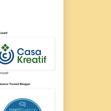
reatif
reatif
ifluence Trusted Blogger