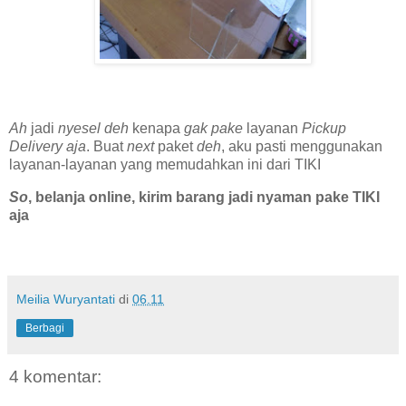
Ah
jadi
nyesel deh
kenapa
gak pake
layanan
Pickup
Delivery aja
. Buat
next
paket
deh
, aku pasti menggunakan
layanan-layanan yang memudahkan ini dari TIKI
So
, belanja online, kirim barang jadi nyaman pake TIKI
aja
Meilia Wuryantati
di
06.11
Berbagi
4 komentar: