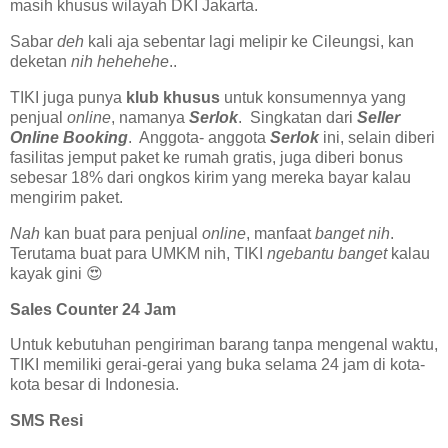
masih khusus wilayah DKI Jakarta.
Sabar
deh
kali aja sebentar lagi melipir ke Cileungsi, kan
deketan
nih hehehehe
..
TIKI juga punya
klub khusus
untuk konsumennya yang
penjual
online
, namanya
Serlok
. Singkatan dari
Seller
Online Booking
. Anggota- anggota
Serlok
ini, selain diberi
fasilitas jemput paket ke rumah gratis, juga diberi bonus
sebesar 18% dari ongkos kirim yang mereka bayar kalau
mengirim paket.
Nah
kan buat para penjual
online
, manfaat
banget nih
.
Terutama buat para UMKM nih, TIKI
ngebantu banget
kalau
kayak gini 😍
Sales Counter 24 Jam
Untuk kebutuhan pengiriman barang tanpa mengenal waktu,
TIKI memiliki gerai-gerai yang buka selama 24 jam di kota-
kota besar di Indonesia.
SMS Resi