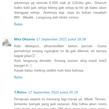
adminnya yg semula 6.500 naik jd 125ribu gitu.. Disuruh
bales kalo gak setuju bilang gak setuju,tp klo gk bales akan
dianggap setuju.. Anehnya lagi, saya itu bukan nasabah
BRI.. Wkwkk.. Langsung deh blokir nomor..
Balas
Mita Oktavia
17 September 2022 pukul 18.38
Kalo ditelepon, alhamdulillah belum pernah. Cuma
pernahnya emang ngangkat no tlp gak dikenal, eh taunya
kagak jelas🙄
Auto langsung dimatiin. Emang zaman skrg mesti hati2
banget ih :(
Kayak kalau meleng sedikit mah bisa bahaya
Balas
T.Retno
17 September 2022 pukul 20.18
Penipuan seperti ini memang lagi marak ya, Mbak. Temen-
temenku banyak yang jadi sasaran. Kita follow akun resmi
satu bank aja tau-tau ada DM dari akun lain yang mirip-