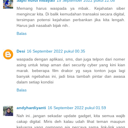
Sapti nurul hidayati
15 September 2022 pukul 22.08
Memang harus waspada ya mbak.. Kejahatan siber
mengincar kita. Di balik kemudahan transaksi secara digital,
tersimpan potensi kejahatan perbankan jika kita lengah.
Harus jadi nasabah bijak nih..
Balas
Desi
16 September 2022 pukul 00.35
waspada dengan aplikasi, sms, dan juga telpon dari nomer
asing untuk tetap aman dari security cyber yang kini kian
marak. beberapa film drakor yg saya tonton juga lagi
banyak ngebahas ini, jadi bisa tambah pintar dan awasa
dalam setiap kondisi
Balas
andyhardiyanti
16 September 2022 pukul 01.59
Nah ini...jangan sekadar update gadget, kita semua wajib
cakap digital. Miris deh kalau udah lihat teman maupun
keluarga yang gampang aja percaya sama link-link yang