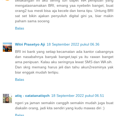
belakangan ini aku sering tuh dapet WA penipuan yang
mengatasnamakan BRI, emang yaa nyebelin banget, buat
orang2 tua mesti bisa aja kecele dan kena tipu. Untung BRI
sat set bikin ajakan penyuliuh digital gini ya, biar makin
paham sama soceng
Balas
Witri Prasetyo Aji
18 September 2022 pukul 06.36
BRI ini bank yang setiap kecamatan ada kantor cabangnya
dan nasabahnya banyak banget,tapi ya itu rawan banget
ama penipuan. Kalau aku seringnya lewat SMS dan WA sih.
Dan skrg memang harus jeli dan tahu akun2resminya yak
biar enggak mudah tertipu.
Balas
atiq - catatanatiqoh
18 September 2022 pukul 06.51
ngeri ya jaman semakin canggih semakin mudah juga buat
diakalin orang, jadi kita sendiri yang kudu mawas diri :)
Balas