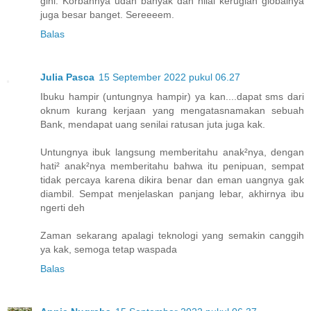
gini. Korbannya udah banyak dan nilai kerugian globalnya
juga besar banget. Sereeeem.
Balas
Julia Pasca
15 September 2022 pukul 06.27
Ibuku hampir (untungnya hampir) ya kan....dapat sms dari
oknum kurang kerjaan yang mengatasnamakan sebuah
Bank, mendapat uang senilai ratusan juta juga kak.
Untungnya ibuk langsung memberitahu anak²nya, dengan
hati² anak²nya memberitahu bahwa itu penipuan, sempat
tidak percaya karena dikira benar dan eman uangnya gak
diambil. Sempat menjelaskan panjang lebar, akhirnya ibu
ngerti deh
Zaman sekarang apalagi teknologi yang semakin canggih
ya kak, semoga tetap waspada
Balas