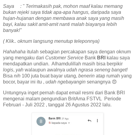
Saya : " Terimakasih pak, mohon maaf kalau memang
bukan rejeki saya tidak apa-apa hangus, daripada saya
hujan-hujanan dengan membawa anak saya yang masih
bayi, kalau sakit amit-amit nanti malah biayanya lebih
banyak!"
( Klik.. oknum langsung menutup teleponnya)
Hahahaha
itulah sebagian percakapan saya dengan oknum
yang mengaku dari
Customer Service
Bank
BRI
kalau saya
mendapatkan undian. Alhamdulillah masih bisa berpikir
logis
,
yah
walaupun awalnya
udah ngrasa seneng banget!
Bisa
nih
100 juta buat bayar utang,
benerin
atap rumah yang
bocor, bayar ini itu ,
udah ngebayangin
senangnya 😍
Untungnya inget pernah dapat email resmi dari Bank BRI
mengenai malam pengundian BritAma FSTVL Periode
Februari - Juli 2022 , tanggal 26 Agustus 2022 lalu.