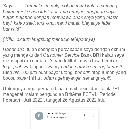
Saya : " Terimakasih pak, mohon maaf kalau memang
bukan rejeki saya tidak apa-apa hangus, daripada saya
hujan-hujanan dengan membawa anak saya yang masih
bayi, kalau sakit amit-amit nanti malah biayanya lebih
banyak!"
( Klik.. oknum langsung menutup teleponnya)
Hahahaha
itulah sebagian percakapan saya dengan oknum
yang mengaku dari
Customer Service
Bank
BRI
kalau saya
mendapatkan undian. Alhamdulillah masih bisa berpikir
logis
,
yah
walaupun awalnya
udah ngrasa seneng banget!
Bisa
nih
100 juta buat bayar utang,
benerin
atap rumah yang
bocor, bayar ini itu ,
udah ngebayangin
senangnya 😍
Untungnya inget pernah dapat email resmi dari Bank BRI
mengenai malam pengundian BritAma FSTVL Periode
Februari - Juli 2022 , tanggal 26 Agustus 2022 lalu.