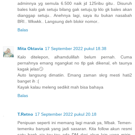
adminnya yg semula 6.500 naik jd 125ribu gitu.. Disuruh
bales kalo gak setuju bilang gak setuju,tp klo gk bales akan
dianggap setuju.. Anehnya lagi, saya itu bukan nasabah
BRI.. Wkwkk.. Langsung deh blokir nomor..
Balas
Mita Oktavia
17 September 2022 pukul 18.38
Kalo ditelepon, alhamdulillah belum pernah. Cuma
pernahnya emang ngangkat no tlp gak dikenal, eh taunya
kagak jelas🙄
Auto langsung dimatiin. Emang zaman skrg mesti hati2
banget ih :(
Kayak kalau meleng sedikit mah bisa bahaya
Balas
T.Retno
17 September 2022 pukul 20.18
Penipuan seperti ini memang lagi marak ya, Mbak. Temen-
temenku banyak yang jadi sasaran. Kita follow akun resmi
satu bank aja tau-tau ada DM dari akun lain yang mirip-