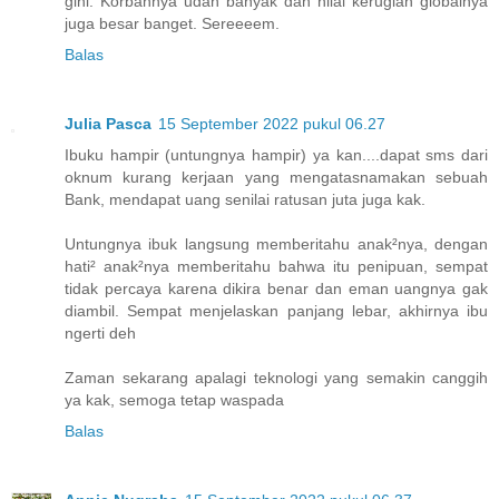
gini. Korbannya udah banyak dan nilai kerugian globalnya
juga besar banget. Sereeeem.
Balas
Julia Pasca
15 September 2022 pukul 06.27
Ibuku hampir (untungnya hampir) ya kan....dapat sms dari
oknum kurang kerjaan yang mengatasnamakan sebuah
Bank, mendapat uang senilai ratusan juta juga kak.
Untungnya ibuk langsung memberitahu anak²nya, dengan
hati² anak²nya memberitahu bahwa itu penipuan, sempat
tidak percaya karena dikira benar dan eman uangnya gak
diambil. Sempat menjelaskan panjang lebar, akhirnya ibu
ngerti deh
Zaman sekarang apalagi teknologi yang semakin canggih
ya kak, semoga tetap waspada
Balas