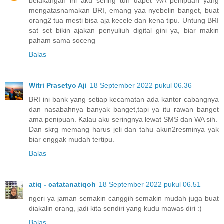
belakangan ini aku sering tuh dapet WA penipuan yang
mengatasnamakan BRI, emang yaa nyebelin banget, buat
orang2 tua mesti bisa aja kecele dan kena tipu. Untung BRI
sat set bikin ajakan penyuliuh digital gini ya, biar makin
paham sama soceng
Balas
Witri Prasetyo Aji
18 September 2022 pukul 06.36
BRI ini bank yang setiap kecamatan ada kantor cabangnya
dan nasabahnya banyak banget,tapi ya itu rawan banget
ama penipuan. Kalau aku seringnya lewat SMS dan WA sih.
Dan skrg memang harus jeli dan tahu akun2resminya yak
biar enggak mudah tertipu.
Balas
atiq - catatanatiqoh
18 September 2022 pukul 06.51
ngeri ya jaman semakin canggih semakin mudah juga buat
diakalin orang, jadi kita sendiri yang kudu mawas diri :)
Balas