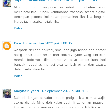
Sapti nurul hidayati
15 September 2022 pukul 22.08
Memang harus waspada ya mbak.. Kejahatan siber
mengincar kita. Di balik kemudahan transaksi secara digital,
tersimpan potensi kejahatan perbankan jika kita lengah.
Harus jadi nasabah bijak nih..
Balas
Desi
16 September 2022 pukul 00.35
waspada dengan aplikasi, sms, dan juga telpon dari nomer
asing untuk tetap aman dari security cyber yang kini kian
marak. beberapa film drakor yg saya tonton juga lagi
banyak ngebahas ini, jadi bisa tambah pintar dan awasa
dalam setiap kondisi
Balas
andyhardiyanti
16 September 2022 pukul 01.59
Nah ini...jangan sekadar update gadget, kita semua wajib
cakap digital. Miris deh kalau udah lihat teman maupun
keluarga yang gampang aja percaya sama link-link yang