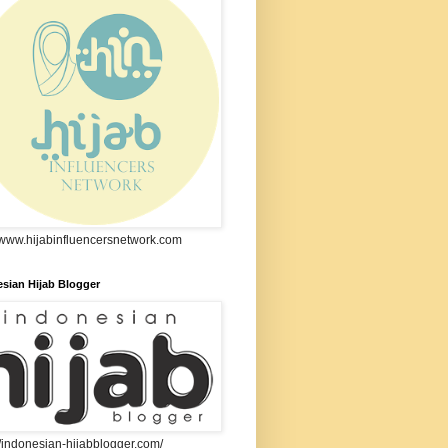
//www.hijabinfluencersnetwork.com
sian Hijab Blogger
//indonesian-hijabblogger.com/