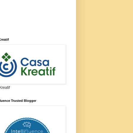
reatif
reatif
ifluence Trusted Blogger