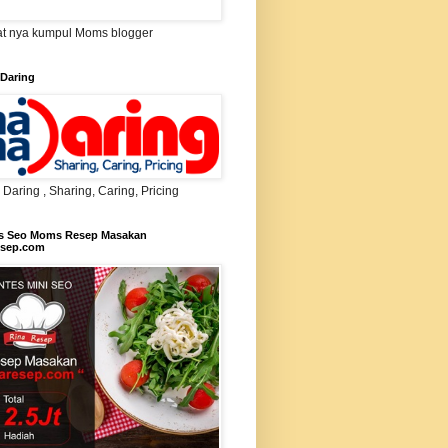
t nya kumpul Moms blogger
Daring
aring , Sharing, Caring, Pricing
s Seo Moms Resep Masakan
esep.com