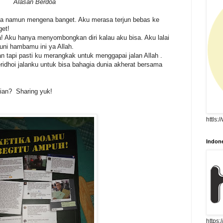
Alasan Berdoa
na namun mengena banget. Aku merasa terjun bebas ke
get!
a! Aku hanya menyombongkan diri kalau aku bisa. Aku lalai
ni hambamu ini ya Allah.
n tapi pasti ku merangkak untuk menggapai jalan Allah .
ridhoi jalanku untuk bisa bahagia dunia akherat bersama
lian? Sharing yuk!
httls:
Indone
https: