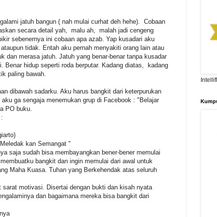
alami jatuh bangun ( nah mulai curhat deh hehe). Cobaan
jelaskan secara detail yah, malu ah, malah jadi cengeng
pikir sebenernya ini cobaan apa azab. Yap kusadari aku
ataupun tidak. Entah aku pernah menyakiti orang lain atau
ruk dan merasa jatuh. Jatuh yang benar-benar tanpa kusadar
. Benar hidup seperti roda berputar. Kadang diatas, kadang
tik paling bawah.
Intell
n dibawah sadarku. Aku harus bangkit dari keterpurukan
u aku ga sengaja menemukan grup di Facebook : "Belajar
Kumpu
da PO buku.
:
iarto)
 Meledak kan Semangat "
lnya saja sudah bisa membayangkan bener-bener memulai
ng membuatku bangkit dan ingin memulai dari awal untuk
ang Maha Kuasa. Tuhan yang Berkehendak atas seluruh
sarat motivasi. Disertai dengan bukti dan kisah nyata
ngalaminya dan bagaimana mereka bisa bangkit dari
inya