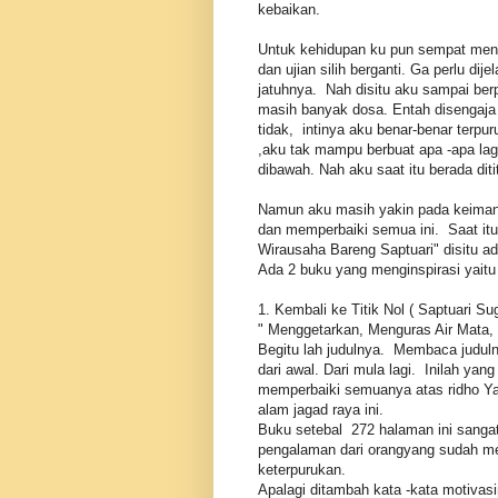
kebaikan.
Untuk kehidupan ku pun sempat meng
dan ujian silih berganti. Ga perlu di
jatuhnya. Nah disitu aku sampai ber
masih banyak dosa. Entah disengaja 
tidak, intinya aku benar-benar terpu
,aku tak mampu berbuat apa -apa lagi
dibawah. Nah aku saat itu berada diti
Namun aku masih yakin pada keimana
dan memperbaiki semua ini. Saat it
Wirausaha Bareng Saptuari" disitu a
Ada 2 buku yang menginspirasi yaitu 
1. Kembali ke Titik Nol ( Saptuari Sug
" Menggetarkan, Menguras Air Mata,
Begitu lah judulnya. Membaca judu
dari awal. Dari mula lagi. Inilah ya
memperbaiki semuanya atas ridho Y
alam jagad raya ini.
Buku setebal 272 halaman ini sangat 
pengalaman dari orangyang sudah me
keterpurukan.
Apalagi ditambah kata -kata motivas