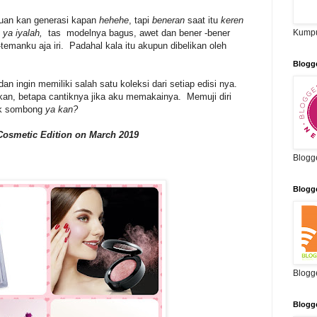
auan kan generasi kapan
hehehe
, tapi
beneran
saat itu
keren
,
ya iyalah,
tas modelnya bagus, awet dan bener -bener
Kumpu
emanku aja iri. Padahal kala itu akupun dibelikan oleh
Blogg
an ingin memiliki salah satu koleksi dari setiap edisi nya.
n, betapa cantiknya jika aku memakainya. Memuji diri
dak sombong
ya kan?
Cosmetic Edition on March 2019
Blogg
Blogg
Blogg
Blogg