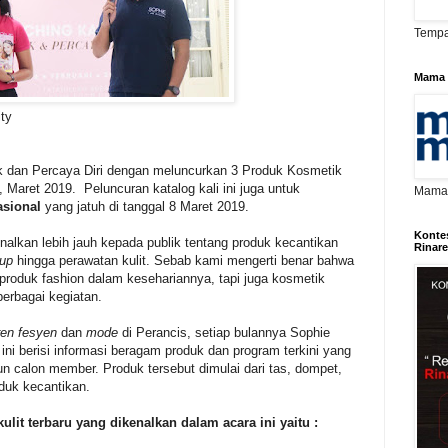
Tempa
Mama 
ty
 dan Percaya Diri dengan meluncurkan 3 Produk Kosmetik
, Maret 2019. Peluncuran katalog kali ini juga untuk
Mama D
asional
yang jatuh di tanggal 8 Maret 2019.
Konte
nalkan lebih jauh kepada publik tentang produk kecantikan
Rinar
 up
hingga perawatan kulit. Sebab kami mengerti benar bahwa
oduk fashion dalam kesehariannya, tapi juga kosmetik
erbagai kegiatan.
ren fesyen
dan
mode
di Perancis, setiap bulannya Sophie
g ini berisi informasi beragam produk dan program terkini yang
n calon member. Produk tersebut dimulai dari tas, dompet,
duk kecantikan.
lit terbaru yang dikenalkan dalam acara ini yaitu :