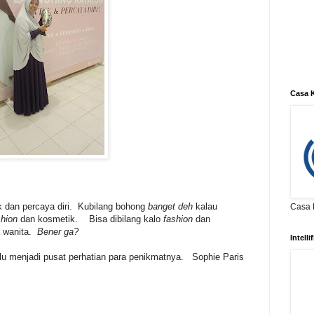
Casa K
tik dan percaya diri. Kubilang bohong
banget deh
kalau
Casa K
shion
dan kosmetik. Bisa dibilang kalo
fashion
dan
a wanita.
Bener ga?
Intell
u menjadi pusat perhatian para penikmatnya. Sophie Paris