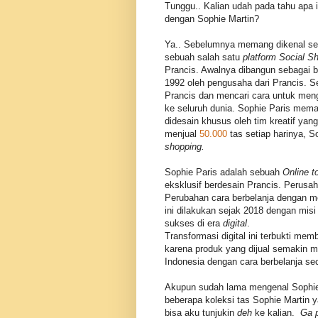
Tunggu.. Kalian udah pada tahu apa
dengan Sophie Martin?
Ya.. Sebelumnya memang dikenal seba
sebuah salah satu
platform Social S
Prancis. Awalnya dibangun sebagai 
1992 oleh pengusaha dari Prancis. 
Prancis dan mencari cara untuk men
ke seluruh dunia. Sophie Paris mema
didesain khusus oleh tim kreatif yan
menjual
50.000
tas setiap harinya, 
shopping.
Sophie Paris adalah sebuah
Online t
eksklusif berdesain Prancis. Perusa
Perubahan cara berbelanja dengan me
ini dilakukan sejak 2018 dengan mi
sukses di era
digital
.
Transformasi digital ini terbukti m
karena produk yang dijual semakin m
Indonesia dengan cara berbelanja se
Akupun sudah lama mengenal Sophie
beberapa koleksi tas Sophie Martin 
bisa aku tunjukin
deh
ke kalian.
Ga 