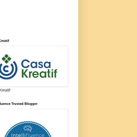
reatif
reatif
ifluence Trusted Blogger