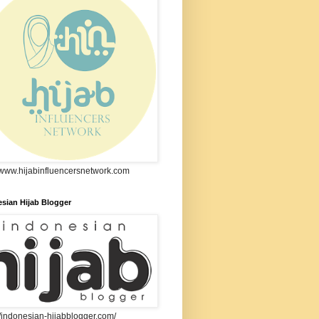
//www.hijabinfluencersnetwork.com
sian Hijab Blogger
//indonesian-hijabblogger.com/