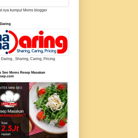
t nya kumpul Moms blogger
Daring
aring , Sharing, Caring, Pricing
s Seo Moms Resep Masakan
esep.com