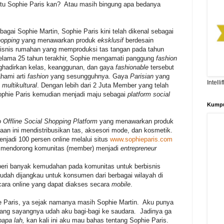
 itu Sophie Paris kan? Atau masih bingung apa bedanya
gai Sophie Martin, Sophie Paris kini telah dikenal sebagai
hopping
yang menawarkan produk
eksklusif
berdesain
bisnis rumahan yang memproduksi tas tangan pada tahun
Selama 25 tahun terakhir, Sophie mengamati panggung
fashion
ghadirkan kelas, keanggunan, dan gaya
fashionable
tersebut
hami arti
fashion
yang sesungguhnya. Gaya
Parisian
yang
Intell
g
multikultural
. Dengan lebih dari 2 Juta Member yang telah
Sophie Paris kemudian menjadi maju sebagai
platform social
Kumpu
o Offline Social Shopping Platform
yang menawarkan produk
haan ini mendistribusikan tas, aksesori mode, dan kosmetik.
njadi 100 persen online melalui situs
www.sophieparis.com
si mendorong komunitas (member) menjadi
entrepreneur
emberi banyak kemudahan pada komunitas untuk berbisnis
udah dijangkau untuk konsumen dari berbagai wilayah di
cara online yang dapat diakses secara
mobile
.
 Paris, ya sejak namanya masih Sophie Martin. Aku punya
yang sayangnya udah aku bagi-bagi ke saudara. Jadinya ga
papa lah,
kan kali ini aku mau bahas tentang Sophie Paris.