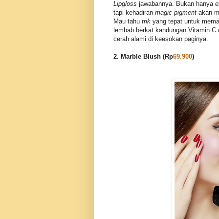
Lipgloss
jawabannya. Bukan hanya
e
tapi kehadiran
magic pigment
akan me
Mau tahu
trik
yang tepat untuk memak
lembab berkat kandungan Vitamin C 
cerah alami di keesokan paginya.
2. Marble Blush (Rp
69.900
)