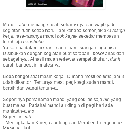
Mandi..
ahh
memang sudah seharusnya dan wajib jadi
kegiatan rutin setiap hari. Tapi kenapa semenjak aku
resign
kerja, rasa-rasanya mandi
kok kayak
sekedar membasuh
tubuh aja
hehehehe
..
Ya karena dalam pikiran...nanti- nanti siangan juga bisa.
Disibukkan dengan kegiatan buat sarapan ,
bekel
anak dan
sebagainya . Alhasil malah terlewat sampai dhuhur..
duhh
..
parah bangeet ini malesnya
Beda banget saat masih kerja. Dimana mesti
on time
jam 8
udah dikantor. Tentunya mesti pagi-pagi sudah mandi,
bersih dan wangi tentunya.
Sepertinya pemahaman mandi yang sekilas saja
nih
yang
buat malas. Padahal mandi air dingin di pagi hari ada
manfaatnya
lho
!
Seperti ini
nih
:
- Meningkatkan Kinerja Jantung dan Memberi Energi untuk
Memulai Hari