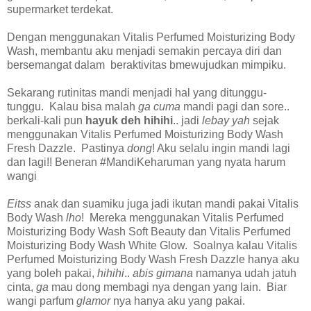
supermarket terdekat.
Dengan menggunakan Vitalis Perfumed Moisturizing Body
Wash, membantu aku menjadi semakin percaya diri dan
bersemangat dalam beraktivitas bmewujudkan mimpiku.
Sekarang rutinitas mandi menjadi hal yang ditunggu-
tunggu. Kalau bisa malah
ga cuma
mandi pagi dan sore..
berkali-kali pun
hayuk deh hihihi
.. jadi
lebay yah
sejak
menggunakan Vitalis Perfumed Moisturizing Body Wash
Fresh Dazzle. Pastinya
dong
! Aku selalu ingin mandi lagi
dan lagi!! Beneran #MandiKeharuman yang nyata harum
wangi
Eitss
anak dan suamiku juga jadi ikutan mandi pakai Vitalis
Body Wash
lho
! Mereka menggunakan Vitalis Perfumed
Moisturizing Body Wash Soft Beauty dan Vitalis Perfumed
Moisturizing Body Wash White Glow. Soalnya kalau Vitalis
Perfumed Moisturizing Body Wash Fresh Dazzle hanya aku
yang boleh pakai,
hihihi
..
abis gimana
namanya udah jatuh
cinta,
ga
mau dong membagi nya dengan yang lain. Biar
wangi parfum
glamor
nya hanya aku yang pakai.