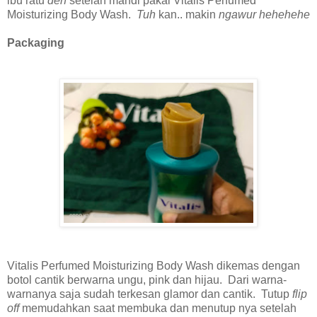
ibu ratu
deh
setelah mandi pakai Vitalis Perfumed
Moisturizing Body Wash.
Tuh
kan.. makin
ngawur hehehehe
Packaging
Vitalis Perfumed Moisturizing Body Wash dikemas dengan
botol cantik berwarna ungu, pink dan hijau. Dari warna-
warnanya saja sudah terkesan glamor dan cantik. Tutup
flip
off
memudahkan saat membuka dan menutup nya setelah