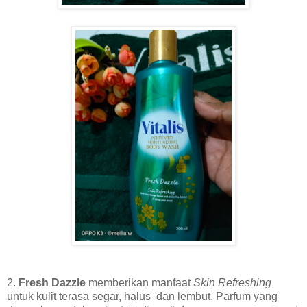
2.
Fresh Dazzle
memberikan manfaat
Skin Refreshing
untuk kulit terasa segar, halus dan lembut. Parfum yang