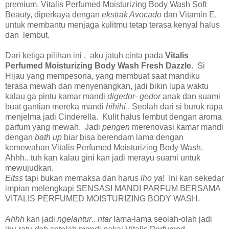
premium. Vitalis Perfumed Moisturizing Body Wash Soft
Beauty, diperkaya dengan
ekstrak Avocado
dan Vitamin E,
untuk membantu menjaga kulitmu tetap terasa kenyal halus
dan lembut.
Dari ketiga pilihan ini , aku jatuh cinta pada
Vitalis
Perfumed Moisturizing Body Wash Fresh Dazzle.
Si
Hijau yang mempesona, yang membuat saat mandiku
terasa mewah dan menyenangkan, jadi bikin lupa waktu
kalau ga pintu kamar mandi
digedor- gedor
anak dan suami
buat gantian mereka mandi
hihihi
.. Seolah dari si buruk rupa
menjelma jadi Cinderella. Kulit halus lembut dengan aroma
parfum yang mewah. Jadi
pengen
merenovasi kamar mandi
dengan
bath up
biar bisa berendam lama dengan
kemewahan Vitalis Perfumed Moisturizing Body Wash.
Ahhh.. tuh kan kalau gini kan jadi merayu suami untuk
mewujudkan.
Eitss
tapi bukan memaksa dan harus
lho
ya
! Ini kan sekedar
impian melengkapi SENSASI MANDI PARFUM BERSAMA
VITALIS PERFUMED MOISTURIZING BODY WASH.
Ahhh
kan jadi
ngelantur
..
ntar
lama-lama seolah-olah jadi