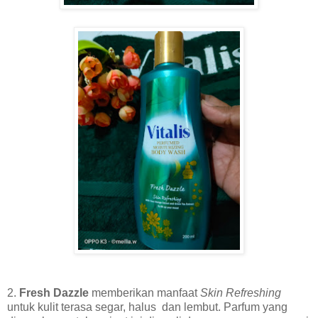
2.
Fresh Dazzle
memberikan manfaat
Skin Refreshing
untuk kulit terasa segar, halus dan lembut. Parfum yang