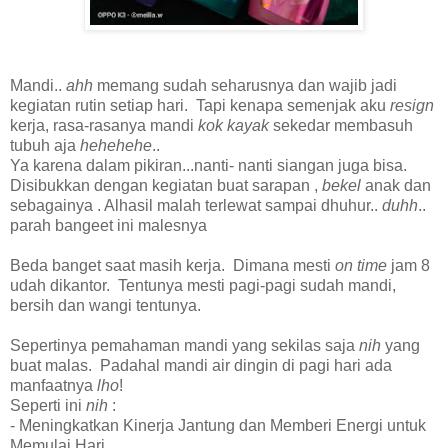
Mandi..
ahh
memang sudah seharusnya dan wajib jadi
kegiatan rutin setiap hari. Tapi kenapa semenjak aku
resign
kerja, rasa-rasanya mandi
kok kayak
sekedar membasuh
tubuh aja
hehehehe
..
Ya karena dalam pikiran...nanti- nanti siangan juga bisa.
Disibukkan dengan kegiatan buat sarapan ,
bekel
anak dan
sebagainya . Alhasil malah terlewat sampai dhuhur..
duhh
..
parah bangeet ini malesnya
Beda banget saat masih kerja. Dimana mesti
on time
jam 8
udah dikantor. Tentunya mesti pagi-pagi sudah mandi,
bersih dan wangi tentunya.
Sepertinya pemahaman mandi yang sekilas saja
nih
yang
buat malas. Padahal mandi air dingin di pagi hari ada
manfaatnya
lho
!
Seperti ini
nih
:
- Meningkatkan Kinerja Jantung dan Memberi Energi untuk
Memulai Hari