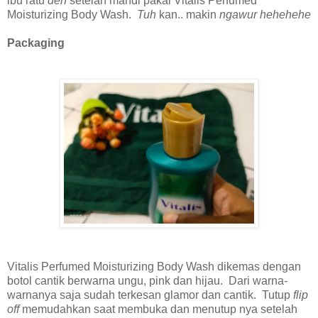
ibu ratu
deh
setelah mandi pakai Vitalis Perfumed
Moisturizing Body Wash.
Tuh
kan.. makin
ngawur hehehehe
Packaging
Vitalis Perfumed Moisturizing Body Wash dikemas dengan
botol cantik berwarna ungu, pink dan hijau. Dari warna-
warnanya saja sudah terkesan glamor dan cantik. Tutup
flip
off
memudahkan saat membuka dan menutup nya setelah