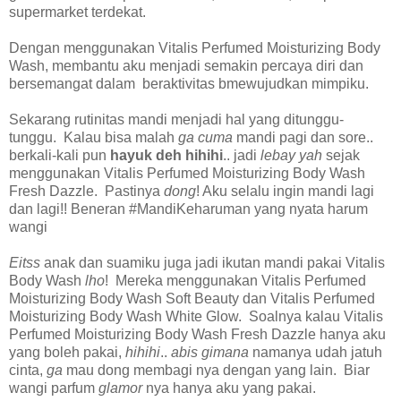
supermarket terdekat.
Dengan menggunakan Vitalis Perfumed Moisturizing Body
Wash, membantu aku menjadi semakin percaya diri dan
bersemangat dalam beraktivitas bmewujudkan mimpiku.
Sekarang rutinitas mandi menjadi hal yang ditunggu-
tunggu. Kalau bisa malah
ga cuma
mandi pagi dan sore..
berkali-kali pun
hayuk deh hihihi
.. jadi
lebay yah
sejak
menggunakan Vitalis Perfumed Moisturizing Body Wash
Fresh Dazzle. Pastinya
dong
! Aku selalu ingin mandi lagi
dan lagi!! Beneran #MandiKeharuman yang nyata harum
wangi
Eitss
anak dan suamiku juga jadi ikutan mandi pakai Vitalis
Body Wash
lho
! Mereka menggunakan Vitalis Perfumed
Moisturizing Body Wash Soft Beauty dan Vitalis Perfumed
Moisturizing Body Wash White Glow. Soalnya kalau Vitalis
Perfumed Moisturizing Body Wash Fresh Dazzle hanya aku
yang boleh pakai,
hihihi
..
abis gimana
namanya udah jatuh
cinta,
ga
mau dong membagi nya dengan yang lain. Biar
wangi parfum
glamor
nya hanya aku yang pakai.