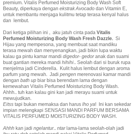
premium. Vitalis Perfumed Moisturizing Body Wash Soft
Beauty, diperkaya dengan
ekstrak Avocado
dan Vitamin E,
untuk membantu menjaga kulitmu tetap terasa kenyal halus
dan lembut.
Dari ketiga pilihan ini , aku jatuh cinta pada
Vitalis
Perfumed Moisturizing Body Wash Fresh Dazzle.
Si
Hijau yang mempesona, yang membuat saat mandiku
terasa mewah dan menyenangkan, jadi bikin lupa waktu
kalau ga pintu kamar mandi
digedor- gedor
anak dan suami
buat gantian mereka mandi
hihihi
.. Seolah dari si buruk rupa
menjelma jadi Cinderella. Kulit halus lembut dengan aroma
parfum yang mewah. Jadi
pengen
merenovasi kamar mandi
dengan
bath up
biar bisa berendam lama dengan
kemewahan Vitalis Perfumed Moisturizing Body Wash.
Ahhh.. tuh kan kalau gini kan jadi merayu suami untuk
mewujudkan.
Eitss
tapi bukan memaksa dan harus
lho
ya
! Ini kan sekedar
impian melengkapi SENSASI MANDI PARFUM BERSAMA
VITALIS PERFUMED MOISTURIZING BODY WASH.
Ahhh
kan jadi
ngelantur
..
ntar
lama-lama seolah-olah jadi