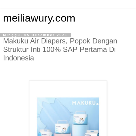
meiliawury.com
Minggu, 05 Desember 2021
Makuku Air Diapers, Popok Dengan
Struktur Inti 100% SAP Pertama Di
Indonesia