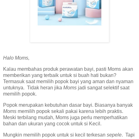
Halo Moms,
Kalau membahas produk perawatan bayi, pasti Moms akan
memberikan yang terbaik untuk si buah hati bukan?
Termasuk saat memilih popok bayi yang aman dan nyaman
untuknya. Tidak heran jika
Moms
jadi sangat selektif saat
memilih popok.
Popok merupakan kebutuhan dasar bayi. Biasanya banyak
Moms
memilih popok sekali pakai karena lebih praktis.
Meski terbilang mudah, Moms juga perlu memperhatikan
bahan dan ukuran yang cocok untuk si Kecil.
Mungkin memilih popok untuk si kecil terkesan
sepele
. Tapi