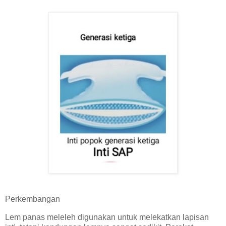
Perkembangan
Lem panas meleleh digunakan untuk melekatkan lapisan