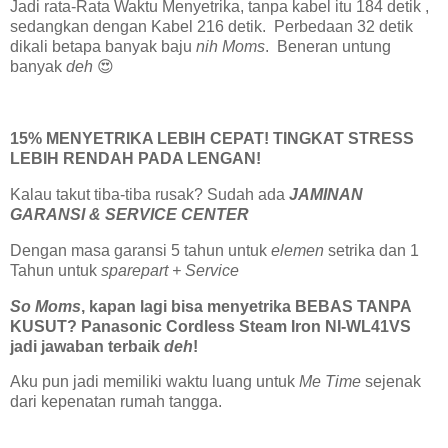
Jadi rata-Rata Waktu Menyetrika, tanpa kabel itu 184 detik ,
sedangkan dengan Kabel 216 detik. Perbedaan 32 detik
dikali betapa banyak baju
nih Moms
. Beneran untung
banyak
deh
😍
15% MENYETRIKA LEBIH CEPAT! TINGKAT STRESS
LEBIH RENDAH PADA LENGAN!
Kalau takut tiba-tiba rusak? Sudah ada
JAMINAN
GARANSI & SERVICE CENTER
Dengan masa garansi 5 tahun untuk
elemen
setrika dan 1
Tahun untuk
sparepart + Service
So Moms
, kapan lagi bisa menyetrika BEBAS TANPA
KUSUT? Panasonic Cordless Steam Iron NI-WL41VS
jadi jawaban terbaik
deh
!
Aku pun jadi memiliki waktu luang untuk
Me Time
sejenak
dari kepenatan rumah tangga.