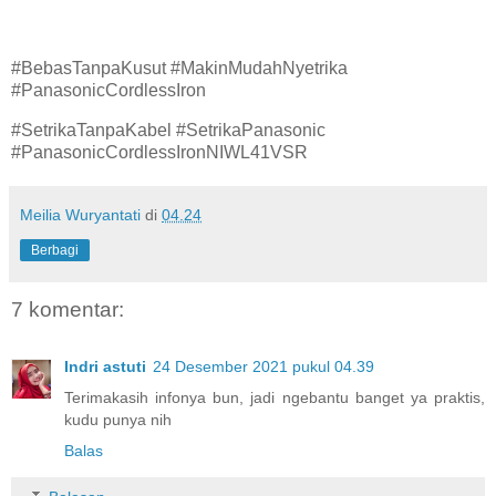
#BebasTanpaKusut #MakinMudahNyetrika
#PanasonicCordlessIron
#SetrikaTanpaKabel #SetrikaPanasonic
#PanasonicCordlessIronNIWL41VSR
Meilia Wuryantati
di
04.24
Berbagi
7 komentar:
Indri astuti
24 Desember 2021 pukul 04.39
Terimakasih infonya bun, jadi ngebantu banget ya praktis,
kudu punya nih
Balas