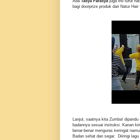
Ada
Tasya Farasya
juga lho turut ha
bagi doorprize produk dari Natur Hai
Lanjut, saatnya kita Zumba! dipandu
badannya sesuai instruksi. Kanan kir
benar-benar menguras keringat namun
Badan sehat dan segar. Diiringi lagu 