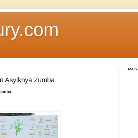
ury.com
ASUS
an Asyiknya Zumba
 Zumba