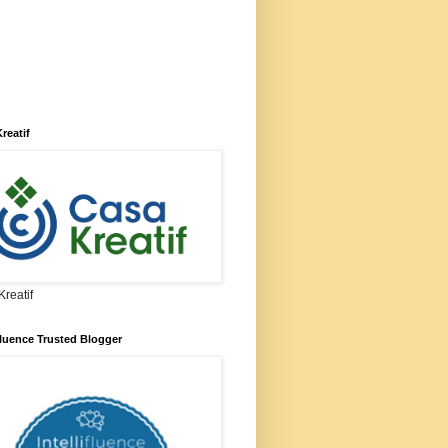
reatif
reatif
ifluence Trusted Blogger