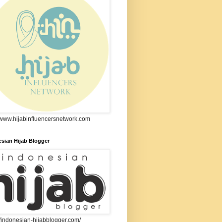
//www.hijabinfluencersnetwork.com
sian Hijab Blogger
//indonesian-hijabblogger.com/