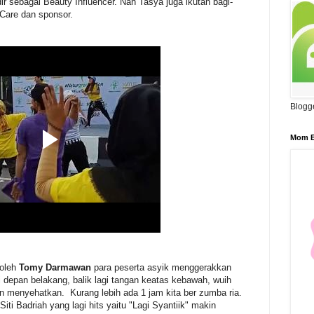
dir sebagai Beauty Influencer. Nah Tasya juga ikutan bagi-
r Care dan sponsor.
Blogg
Mom B
 oleh
Tomy Darmawan
para peserta asyik menggerakkan
i depan belakang, balik lagi tangan keatas kebawah, wuih
 menyehatkan. Kurang lebih ada 1 jam kita ber zumba ria.
Siti Badriah yang lagi hits yaitu "Lagi Syantiik" makin