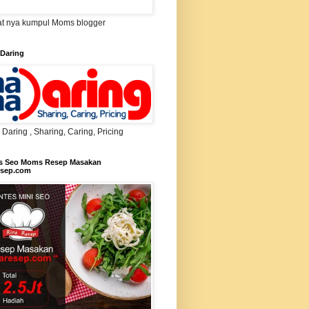
t nya kumpul Moms blogger
Daring
aring , Sharing, Caring, Pricing
s Seo Moms Resep Masakan
esep.com