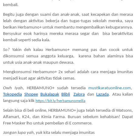
kembali.
Begitu juga dengan suami dan anak-anak, saat kecapekan dan merasa 
lelah dengan aktivitas bekerja dan tugas-tugas sekolah mereka, saya 
berikan Herbamuno+ untuk membantu mengembalikan kebugarannya. 
Bersyukur esok harinya mereka merasa segar dan  bisa beraktivitas 
kembali seperti sedia kala.  
So?
 Yakin deh kalau Herbamuno+ memang pas dan cocok untuk 
dikonsumsi semua anggota keluarga,  karena bahan alaminya bisa 
untuk usia anak-anak maupun dewasa. 
Mengkonsumsi Herbamuno+ 2x sehari adalah cara menjaga imunitas 
menjadi kuat agar aktivitas tidak cemas. 
Owh Iyah
, HERBAMUNO+ sudah tersedia 
mustikaratuonline.com
,  
Tokopedia
Shopee
Bukalapak
Blibli
Zalora
  dan  
Lazada
.  Atau kalian 
langsung saja klik 
https://bit.ly/herbamunomeilia
Selain bisa di beli online, HERBAMUNO+ juga telah tersedia di Watsons, 
Alfamart, K24, dan Kimia Farma. Buruan sebelum kehabisan! Dapat 
Free Masker lho untuk pembelian di E commerce.
Jangan lupa yah, yuk
 kita selalu menjaga imunitas 