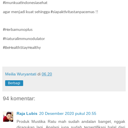
#imunkuatindonesiasehat
agar menjadi kuat sehingga #siapaktivitastanpacemas !!
#Herbamunoplus
#Naturalimmunodulator
#BeHealthStayHealthy
Meilia Wuryantati
di
06.20
Berbagi
94 komentar:
Raja Lubis
20 Desember 2020 pukul 20.55
Produk Mustika Ratu mah sudah andalan banget, nggak
diragukan lagi. Apalagi juga sudah tersertifikasi halal dari