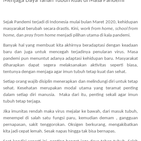
Menjaga Daya Tahan Tubuh Kuat di Masa Pandemi
Sejak Pandemi terjadi di Indonesia mulai bulan Maret 2020, kehidupan 
masyarakat berubah secara drastis. Kini, 
work from home
, 
school from 
home
, dan 
pray from home
 menjadi pilihan utama di kala pandemi. 
Banyak hal yang membuat kita akhirnya beradaptasi dengan keadaan 
baru dan juga untuk mencegah terjadinya penularan virus. Masa 
pandemi pun menuntut adanya adaptasi kehidupan baru. Masyarakat 
diharapkan dapat segera melaksanakan aktivitas seperti biasa, 
tentunya dengan menjaga agar imun tubuh tetap kuat dan sehat.
Setiap orang wajib disiplin menerapkan dan melindungi diri untuk tetap 
sehat. Kesehatan merupakan modal utama yang teramat penting 
dalam setiap diri manusia.  Maka dari itu, penting sekali agar imun 
tubuh tetap terjaga. 
Jika imunitas rendah maka virus mejalar ke bawah, dari masuk tubuh, 
menempel di salah satu fungsi paru, kemudian demam , gangguan 
pernapasan, sakit tenggorokan. Oksigen berkurang, mengakibatkan 
kita jadi cepat lemah. Sesak napas hingga tak bisa bernapas.