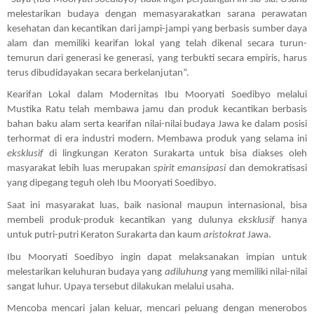
melestarikan budaya dengan memasyarakatkan sarana perawatan 
kesehatan dan kecantikan dari jampi-jampi yang berbasis sumber daya 
alam dan memiliki kearifan lokal yang telah dikenal secara turun-
temurun dari generasi ke generasi, yang terbukti secara empiris, harus 
terus dibudidayakan secara berkelanjutan”. 
Kearifan Lokal dalam Modernitas Ibu Mooryati Soedibyo melalui 
Mustika Ratu telah membawa jamu dan produk kecantikan berbasis 
bahan baku alam serta kearifan nilai-nilai budaya Jawa ke dalam posisi 
terhormat di era industri modern. Membawa produk yang selama ini 
eksklusif
 di lingkungan Keraton Surakarta untuk bisa diakses oleh 
masyarakat lebih luas merupakan 
spirit
emansipasi
 dan demokratisasi 
yang dipegang teguh oleh Ibu Mooryati Soedibyo.
Saat ini masyarakat luas, baik nasional maupun internasional, bisa 
membeli produk-produk kecantikan yang dulunya 
eksklusif
 hanya 
untuk putri-putri Keraton Surakarta dan kaum 
aristokrat
 Jawa.
Ibu Mooryati Soedibyo ingin dapat melaksanakan impian untuk 
melestarikan keluhuran budaya yang 
adiluhung
 yang memiliki nilai-nilai 
sangat luhur. Upaya tersebut dilakukan melalui usaha. 
Mencoba mencari jalan keluar, mencari peluang dengan menerobos 