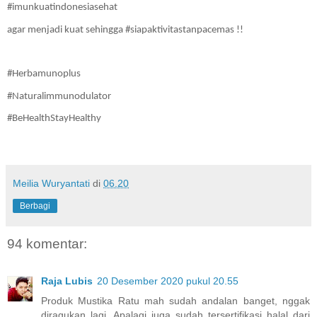
#imunkuatindonesiasehat
agar menjadi kuat sehingga #siapaktivitastanpacemas !!
#Herbamunoplus
#Naturalimmunodulator
#BeHealthStayHealthy
Meilia Wuryantati
di
06.20
Berbagi
94 komentar:
Raja Lubis
20 Desember 2020 pukul 20.55
Produk Mustika Ratu mah sudah andalan banget, nggak
diragukan lagi. Apalagi juga sudah tersertifikasi halal dari