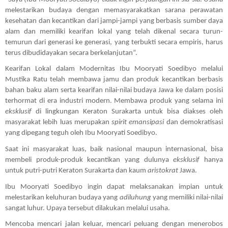
melestarikan budaya dengan memasyarakatkan sarana perawatan 
kesehatan dan kecantikan dari jampi-jampi yang berbasis sumber daya 
alam dan memiliki kearifan lokal yang telah dikenal secara turun-
temurun dari generasi ke generasi, yang terbukti secara empiris, harus 
terus dibudidayakan secara berkelanjutan”. 
Kearifan Lokal dalam Modernitas Ibu Mooryati Soedibyo melalui 
Mustika Ratu telah membawa jamu dan produk kecantikan berbasis 
bahan baku alam serta kearifan nilai-nilai budaya Jawa ke dalam posisi 
terhormat di era industri modern. Membawa produk yang selama ini 
eksklusif
 di lingkungan Keraton Surakarta untuk bisa diakses oleh 
masyarakat lebih luas merupakan 
spirit
emansipasi
 dan demokratisasi 
yang dipegang teguh oleh Ibu Mooryati Soedibyo.
Saat ini masyarakat luas, baik nasional maupun internasional, bisa 
membeli produk-produk kecantikan yang dulunya 
eksklusif
 hanya 
untuk putri-putri Keraton Surakarta dan kaum 
aristokrat
 Jawa.
Ibu Mooryati Soedibyo ingin dapat melaksanakan impian untuk 
melestarikan keluhuran budaya yang 
adiluhung
 yang memiliki nilai-nilai 
sangat luhur. Upaya tersebut dilakukan melalui usaha. 
Mencoba mencari jalan keluar, mencari peluang dengan menerobos 