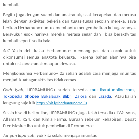
kembali.
Begitu juga dengan suami dan anak-anak, saat kecapekan dan merasa 
lelah dengan aktivitas bekerja dan tugas-tugas sekolah mereka, saya 
berikan Herbamuno+ untuk membantu mengembalikan kebugarannya. 
Bersyukur esok harinya mereka merasa segar dan  bisa beraktivitas 
kembali seperti sedia kala.  
So?
 Yakin deh kalau Herbamuno+ memang pas dan cocok untuk 
dikonsumsi semua anggota keluarga,  karena bahan alaminya bisa 
untuk usia anak-anak maupun dewasa. 
Mengkonsumsi Herbamuno+ 2x sehari adalah cara menjaga imunitas 
menjadi kuat agar aktivitas tidak cemas. 
Owh Iyah
, HERBAMUNO+ sudah tersedia 
mustikaratuonline.com
,  
Tokopedia
Shopee
Bukalapak
Blibli
Zalora
  dan  
Lazada
.  Atau kalian 
langsung saja klik 
https://bit.ly/herbamunomeilia
Selain bisa di beli online, HERBAMUNO+ juga telah tersedia di Watsons, 
Alfamart, K24, dan Kimia Farma. Buruan sebelum kehabisan! Dapat 
Free Masker lho untuk pembelian di E commerce.
Jangan lupa yah, yuk
 kita selalu menjaga imunitas 