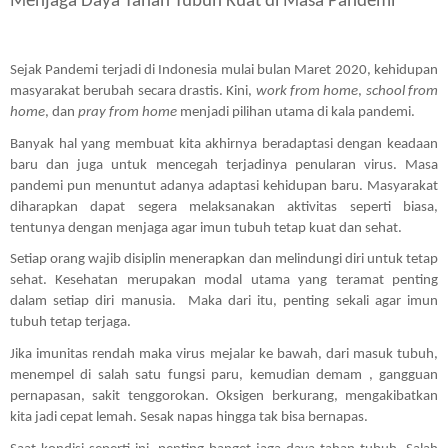
Menjaga Daya Tahan Tubuh Kuat di Masa Pandemi
Sejak Pandemi terjadi di Indonesia mulai bulan Maret 2020, kehidupan 
masyarakat berubah secara drastis. Kini, 
work from home
, 
school from 
home
, dan 
pray from home
 menjadi pilihan utama di kala pandemi. 
Banyak hal yang membuat kita akhirnya beradaptasi dengan keadaan 
baru dan juga untuk mencegah terjadinya penularan virus. Masa 
pandemi pun menuntut adanya adaptasi kehidupan baru. Masyarakat 
diharapkan dapat segera melaksanakan aktivitas seperti biasa, 
tentunya dengan menjaga agar imun tubuh tetap kuat dan sehat.
Setiap orang wajib disiplin menerapkan dan melindungi diri untuk tetap 
sehat. Kesehatan merupakan modal utama yang teramat penting 
dalam setiap diri manusia.  Maka dari itu, penting sekali agar imun 
tubuh tetap terjaga. 
Jika imunitas rendah maka virus mejalar ke bawah, dari masuk tubuh, 
menempel di salah satu fungsi paru, kemudian demam , gangguan 
pernapasan, sakit tenggorokan. Oksigen berkurang, mengakibatkan 
kita jadi cepat lemah. Sesak napas hingga tak bisa bernapas.