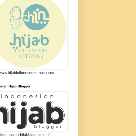
//www.hijabinfluencersnetwork.com
sian Hijab Blogger
//indonesian-hijabblogger.com/