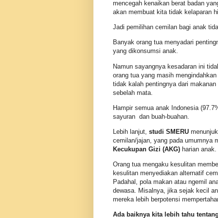
mencegah kenaikan berat badan yang 
akan membuat kita tidak kelaparan h
Jadi pemilihan cemilan bagi anak tid
Banyak orang tua menyadari pentin
yang dikonsumsi anak.
Namun sayangnya kesadaran ini tidak
orang tua yang masih mengindahkan 
tidak kalah pentingnya dari makanan
sebelah mata.
Hampir semua anak Indonesia (97.7%
sayuran dan buah-buahan.
Lebih lanjut,
studi SMERU
menunjuk
cemilan/jajan, yang pada umumnya me
Kecukupan Gizi (AKG)
harian anak
Orang tua mengaku kesulitan membeda
kesulitan menyediakan alternatif cem
Padahal, pola makan atau ngemil an
dewasa. Misalnya, jika sejak kecil 
mereka lebih berpotensi mempertahan
Ada baiknya kita lebih tahu tentan