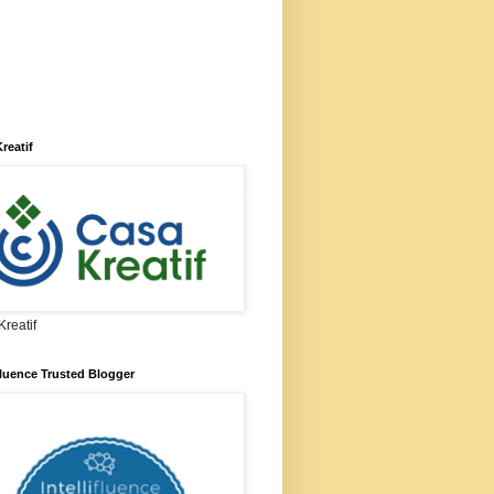
reatif
reatif
ifluence Trusted Blogger