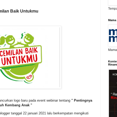
Tempa
milan Baik Untukmu
Mama 
Mama D
Konte
Rinar
uncurkan logo baru pada event webinar tentang
" Pentingnya
buh Kembang Anak "
gger tanggal 22 januari 2021 lalu berkempatan mengikuti