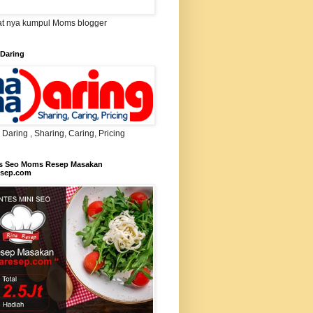
t nya kumpul Moms blogger
Daring
aring , Sharing, Caring, Pricing
s Seo Moms Resep Masakan
esep.com