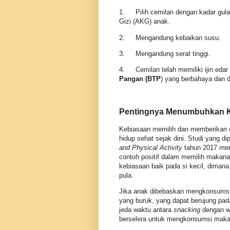
1.
Pilih cemilan dengan kadar gul
Gizi (AKG) anak.
2.
Mengandung kebaikan susu.
3.
Mengandung serat tinggi.
4.
Cemilan telah memiliki ijin e
Pangan (BTP
) yang berbahaya dan d
Pentingnya Menumbuhkan 
Kebiasaan memilih dan memberikan 
hidup sehat sejak dini. Studi yang di
and Physical Activity
tahun 2017 men
contoh positif dalam memilih makan
kebiasaan baik pada si kecil, dima
pula.
Jika anak dibebaskan mengkonsumsi
yang buruk, yang dapat berujung pada
jeda waktu antara
snacking
dengan wa
berselera untuk mengkonsumsi maka