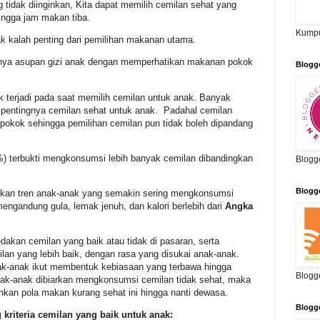
tidak diinginkan, Kita dapat memilih cemilan sehat yang
ingga jam makan tiba.
Kumpu
ak kalah penting dari pemilihan makanan utama.
gnya asupan gizi anak dengan memperhatikan makanan pokok
Blogg
 terjadi pada saat memilih cemilan untuk anak. Banyak
pentingnya cemilan sehat untuk anak. Padahal cemilan
 pokok sehingga pemilihan cemilan pun tidak boleh dipandang
) terbukti mengkonsumsi lebih banyak cemilan dibandingkan
Blogg
Blogg
kan tren anak-anak yang semakin sering mengkonsumsi
ngandung gula, lemak jenuh, dan kalori berlebih dari
Angka
.
kan cemilan yang baik atau tidak di pasaran, serta
ilan yang lebih baik, dengan rasa yang disukai anak-anak.
ak-anak ikut membentuk kebiasaan yang terbawa hingga
Blogg
anak-anak dibiarkan mengkonsumsi cemilan tidak sehat, maka
kan pola makan kurang sehat ini hingga nanti dewasa.
Blogg
g kriteria cemilan yang baik untuk anak: