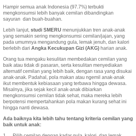
Hampir semua anak Indonesia (97.7%) terbukti
mengkonsumsi lebih banyak cemilan dibandingkan
sayuran dan buah-buahan.
Lebih lanjut,
studi SMERU
menunjukkan tren anak-anak
yang semakin sering mengkonsumsi cemilan/jajan, yang
pada umumnya mengandung gula, lemak jenuh, dan kalori
berlebih dari
Angka Kecukupan Gizi (AKG)
harian anak.
Orang tua mengaku kesulitan membedakan cemilan yang
baik atau tidak di pasaran, serta kesulitan menyediakan
alternatif cemilan yang lebih baik, dengan rasa yang disukai
anak-anak. Padahal, pola makan atau ngemil anak-anak
ikut membentuk kebiasaan yang terbawa hingga dewasa.
Misalnya, jika sejak kecil anak-anak dibiarkan
mengkonsumsi cemilan tidak sehat, maka mereka lebih
berpotensi mempertahankan pola makan kurang sehat ini
hingga nanti dewasa.
Ada baiknya kita lebih tahu tentang kriteria cemilan yang
baik untuk anak:
1.
Pilih cemilan dengan kadar gula, kalori, dan lemak