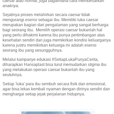
caesar atau normal, juga bagaimana cara membesarkan
anaknya.
Sejatinya proses melahirkan secara
caesar
tidak
mengurangi
esensi
sebagai ibu. Memiliki luka caesar
merupakan bagian dari pengalaman yang sangat berharga
bagi seorang ibu. Memilih operasi
caesar
bukanlah hal
yang perlu dihakimi karena ibu punya pertimbangan atas
kesehatan sendiri dan juga memikirkan kondisi keluarganya
karena justru memikirkan keluarga ini adalah esensi
seorang ibu yang sesungguhnya.
Melalui kampanye edukasi #SetiapLukaPunyaCerita,
diharapkan Hansaplast bisa turut memudarkan
stigma
ibu
yang melakukan operasi caesar bukanlah ibu yang
seutuhnya.
Setiap ‘luka’ para ibu sembuh secara fisik dan emosional,
agar bisa lekas kembali nyaman dengan dirinya sendiri dan
menghargai setiap jejak perjalanan hidupnya.