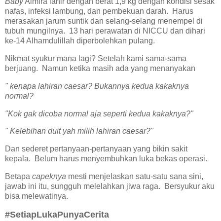
Baby
Almira lahir dengan berat 1,9 kg dengan kondisi sesak
nafas, infeksi lambung, dan pembekuan darah. Harus
merasakan jarum suntik dan selang-selang menempel di
tubuh mungilnya. 13 hari perawatan di NICCU dan dihari
ke-14 Alhamdulillah diperbolehkan pulang.
Nikmat syukur mana lagi? Setelah kami sama-sama
berjuang. Namun ketika masih ada yang menanyakan
" kenapa lahiran caesar? Bukannya kedua kakaknya
normal?
"Kok gak dicoba normal aja seperti kedua kakaknya?"
" Kelebihan duit yah milih lahiran caesar?"
Dan sederet pertanyaan-pertanyaan yang bikin sakit
kepala. Belum harus menyembuhkan luka bekas operasi.
Betapa
capeknya
mesti menjelaskan satu-satu sana sini,
jawab ini itu, sungguh melelahkan jiwa raga. Bersyukur aku
bisa melewatinya.
#SetiapLukaPunyaCerita