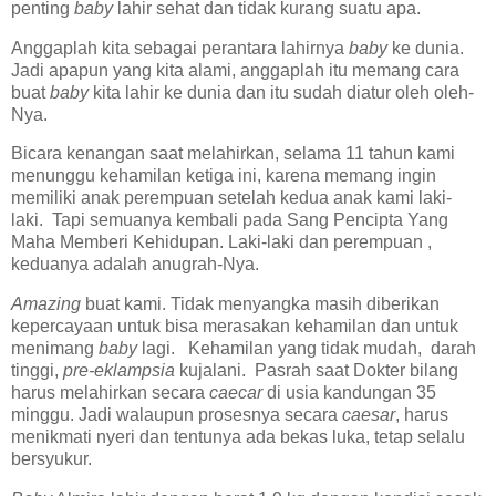
penting
baby
lahir sehat dan tidak kurang suatu apa.
Anggaplah kita sebagai perantara lahirnya
baby
ke dunia.
Jadi apapun yang kita alami, anggaplah itu memang cara
buat
baby
kita lahir ke dunia dan itu sudah diatur oleh oleh-
Nya.
Bicara kenangan saat melahirkan, selama 11 tahun kami
menunggu kehamilan ketiga ini, karena memang ingin
memiliki anak perempuan setelah kedua anak kami laki-
laki. Tapi semuanya kembali pada Sang Pencipta Yang
Maha Memberi Kehidupan. Laki-laki dan perempuan ,
keduanya adalah anugrah-Nya.
Amazing
buat kami. Tidak menyangka masih diberikan
kepercayaan untuk bisa merasakan kehamilan dan untuk
menimang
baby
lagi. Kehamilan yang tidak mudah, darah
tinggi,
pre-eklampsia
kujalani. Pasrah saat Dokter bilang
harus melahirkan secara
caecar
di usia kandungan 35
minggu. Jadi walaupun prosesnya secara
caesar
, harus
menikmati nyeri dan tentunya ada bekas luka, tetap selalu
bersyukur.