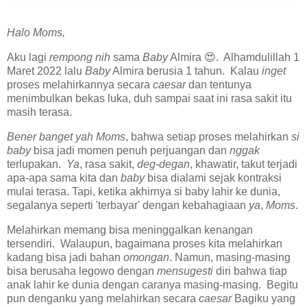
Halo Moms,
Aku lagi
rempong nih
sama
Baby
Almira 😍. Alhamdulillah 1
Maret 2022 lalu
Baby
Almira berusia 1 tahun. Kalau
inget
proses melahirkannya secara
caesar
dan tentunya
menimbulkan bekas luka, duh sampai saat ini rasa sakit itu
masih terasa.
Bener banget yah Moms
, bahwa setiap proses melahirkan
si
baby
bisa jadi momen penuh perjuangan dan
nggak
terlupakan.
Ya
, rasa sakit,
deg-degan
, khawatir, takut terjadi
apa-apa sama kita dan
baby
bisa dialami sejak kontraksi
mulai terasa. Tapi, ketika akhirnya si baby lahir ke dunia,
segalanya seperti 'terbayar' dengan kebahagiaan
ya
,
Moms
.
Melahirkan memang bisa meninggalkan kenangan
tersendiri. Walaupun, bagaimana proses kita melahirkan
kadang bisa jadi bahan
omongan
. Namun, masing-masing
bisa berusaha legowo dengan
mensugesti
diri bahwa tiap
anak lahir ke dunia dengan caranya masing-masing. Begitu
pun denganku yang melahirkan secara
caesar
Bagiku yang