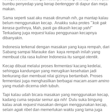
bumbu penyedap yang kerap
bertengger
di dapur dan meja
makan.
Sama seperti saat aku masak dirumah
nih
,
ga
mantap kalau
belum menggunakan kecap. Anakku suka protes '"
kok gak
kerasa
gurihnya, Mah, pasti
ga
dikasih kecap
yah!"
Terkadang juga
request
kalau penggunaan kecapnya
dibanyakin.
Indonesia terkenal dengan masakan yang kaya rempah, dari
Sabang sampai Marauke dan kaya rempah inilah yang
membuat cita rasa kuliner Indonesia itu sangat
otentik
.
Kecap dibuat melalui proses
fermentasi
kacang kedelai,
sehingga kandungan yang merugikan kesehatan jadi
berkurang dan membuat nilai gizinya bertambah. Proses
fermentasi juga menghasilkan berbagai macam
asam amino
yang mudah dicerna oleh tubuh.
Tapi kalau udah bicara masakan yang menggunakan kecap,
kadang cuma seputar semur
aja nih!
Dulu suka bingung
kalau anak
request
masakan dengan menggunakan kecap,
selain
agak ribet
dan memerlukan waktu yang lama juga