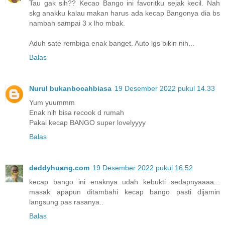
Tau gak sih?? Kecao Bango ini favoritku sejak kecil. Nah
skg anakku kalau makan harus ada kecap Bangonya dia bs
nambah sampai 3 x lho mbak.
Aduh sate rembiga enak banget. Auto lgs bikin nih...
Balas
Nurul bukanbocahbiasa
19 Desember 2022 pukul 14.33
Yum yuummm
Enak nih bisa recook d rumah
Pakai kecap BANGO super lovelyyyy
Balas
deddyhuang.com
19 Desember 2022 pukul 16.52
kecap bango ini enaknya udah kebukti sedapnyaaaa...
masak apapun ditambahi kecap bango pasti dijamin
langsung pas rasanya..
Balas