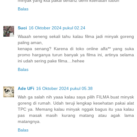
minyak yang kita pakai sehari2 demi ksehatan tubuh
Balas
Suci
16 Oktober 2024 pukul 02.24
Waaah seneng sekali tahu kalau filma jadi minyak goreng
paling aman,
kenapa senang? Karena di toko online alfa** yang suka
promo harganya turun banyak ya filma ini, artinya selama
ini udah sering pake filma....hehee
Balas
Ade UFi
16 Oktober 2024 pukul 05.38
Wah ga salah nih yaaa kalau saya pilih FILMA buat minysk
goreng di rumah. Udah teruji lengkap kesehatan pakai alat
TPC ya. Memang kalau minyak nggak bagus itu yaa kalau
pas masak masih kurang matang atau agak lama
matangnya.
Balas