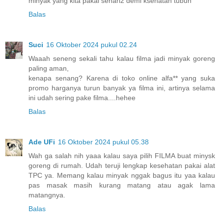
minyak yang kita pakai sehari2 demi ksehatan tubuh
Balas
Suci
16 Oktober 2024 pukul 02.24
Waaah seneng sekali tahu kalau filma jadi minyak goreng
paling aman,
kenapa senang? Karena di toko online alfa** yang suka
promo harganya turun banyak ya filma ini, artinya selama
ini udah sering pake filma....hehee
Balas
Ade UFi
16 Oktober 2024 pukul 05.38
Wah ga salah nih yaaa kalau saya pilih FILMA buat minysk
goreng di rumah. Udah teruji lengkap kesehatan pakai alat
TPC ya. Memang kalau minyak nggak bagus itu yaa kalau
pas masak masih kurang matang atau agak lama
matangnya.
Balas