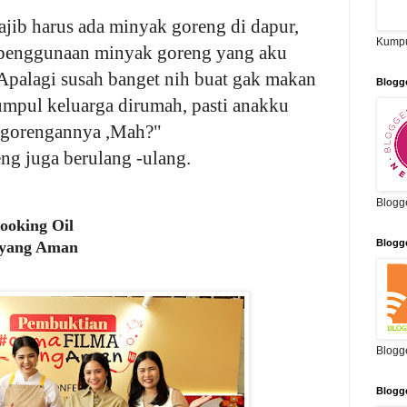
ajib harus ada minyak goreng di dapur,
Kumpu
h penggunaan minyak goreng yang aku
Apalagi susah banget nih buat gak makan
Blogg
umpul keluarga dirumah, pasti anakku
 gorengannya ,Mah?"
g juga berulang -ulang.
Blogg
ooking Oil
Blogg
yang Aman
Blogg
Blogg