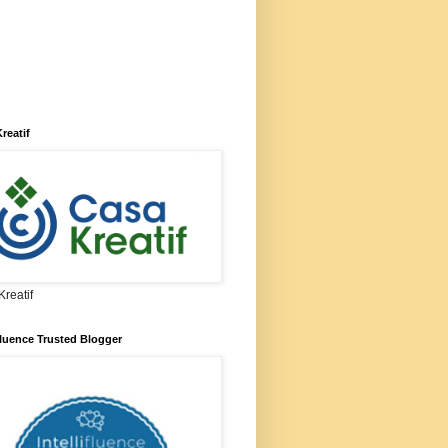
reatif
reatif
ifluence Trusted Blogger