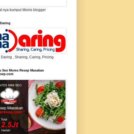
t nya kumpul Moms blogger
Daring
aring , Sharing, Caring, Pricing
s Seo Moms Resep Masakan
esep.com