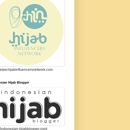
//www.hijabinfluencersnetwork.com
sian Hijab Blogger
//indonesian-hijabblogger.com/