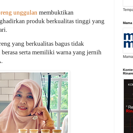
Tempa
reng unggulan
membuktikan
adirkan produk berkualitas tinggi yang
Mama 
ari.
reng yang berkualitas bagus tidak
 berasa serta memiliki warna yang jernih
Mama D
.
Konte
Rinar