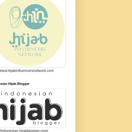
//www.hijabinfluencersnetwork.com
sian Hijab Blogger
//indonesian-hijabblogger.com/