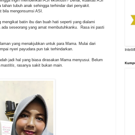
ngga ingin memberikan ASI eksklusif? Benar, kualitas ASI
a tahan tubuh anak sehingga terhindar dari penyakit.
t bila mengonsumsi ASI.
mengikat batin ibu dan buah hati seperti yang dialami
na ada seseorang yang amat membutuhkanku. Rasa ini pasti
aman yang menakjubkan untuk para Mama. Mulai dari
pai nyeri payudara pun tak terhindarkan.
Intell
 sudah jadi hal yang biasa dirasakan Mama menyusui. Belum
Kumpu
i
mastitis
, rasanya sakit bukan main.