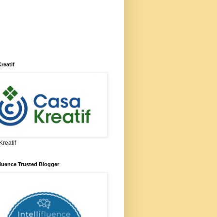
reatif
reatif
ifluence Trusted Blogger