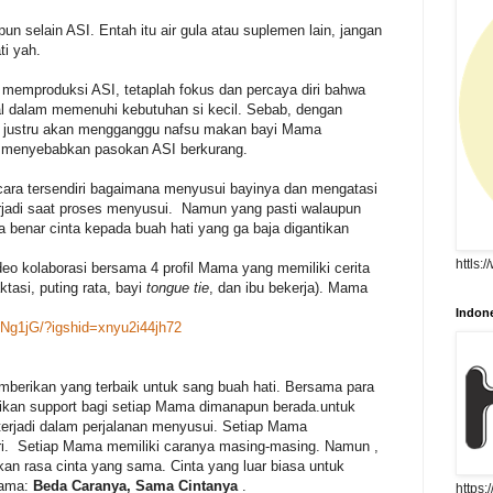
 selain ASI. Entah itu air gula atau suplemen lain, jangan
i yah.
emproduksi ASI, tetaplah fokus dan percaya diri bahwa
l dalam memenuhi kebutuhan si kecil. Sebab, dengan
a justru akan mengganggu nafsu makan bayi Mama
t menyebabkan pasokan ASI berkurang.
cara tersendiri bagaimana menyusui bayinya dan mengatasi
jadi saat proses menyusui. Namun yang pasti walaupun
benar cinta kepada buah hati yang ga baja digantikan
httls:
eo kolaborasi bersama 4 profil Mama yang memiliki cerita
tasi, puting rata, bayi
tongue tie
, dan ibu bekerja). Mama
Indone
qNg1jG/?igshid=xnyu2i44jh72
berikan yang terbaik untuk sang buah hati. Bersama para
kan support bagi setiap Mama dimanapun berada.untuk
erjadi dalam perjalanan menyusui. Setiap Mama
iri. Setiap Mama memiliki caranya masing-masing. Namun ,
n rasa cinta yang sama. Cinta yang luar biasa untuk
Mama:
Beda Caranya, Sama Cintanya
.
https: