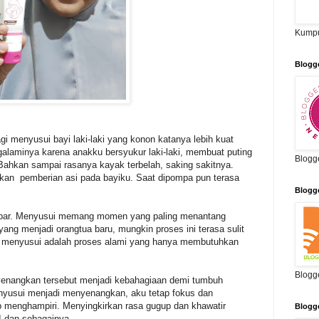
Kumpu
Blogg
gi menyusui bayi laki-laki yang konon katanya lebih kuat
alaminya karena anakku bersyukur laki-laki, membuat puting
Blogg
 Bahkan sampai rasanya kayak terbelah, saking sakitnya.
an pemberian asi pada bayiku. Saat dipompa pun terasa
Blogg
ar. Menyusui memang momen yang paling menantang
ng menjadi orangtua baru, mungkin proses ini terasa sulit
rena menyusui adalah proses alami yang hanya membutuhkan
Blogg
nangkan tersebut menjadi kebahagiaan demi tumbuh
nyusui menjadi menyenangkan, aku tetap fokus dan
 menghampiri. Menyingkirkan rasa gugup dan khawatir
Blogg
 dan sebagainya.