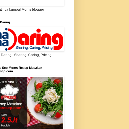
t nya kumpul Moms blogger
Daring
aring , Sharing, Caring, Pricing
s Seo Moms Resep Masakan
esep.com