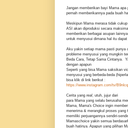
Jangan memberikan bayi Mama apa pun
pernah memberikannya pada buah hat
Meskipun Mama merasa tidak cukup m
ASI akan diproduksi secara maksima
memberikan berbagai asupan lainny
untuk menyusui dimana hal itu dapa
Aku yakin setiap mama pasti punya 
probleme menyusui yang mungkin ter
Beda Cara, Tetap Sama Cintanya. Ya 
dengan apapun
Seperti yang bisa Mama saksikan vid
menyusui yang berbeda-beda (hiperlak
bisa klik di link berikut :
https://www.instagram.com/tv/B9nlc
Cerita yang
real
, utuh, jujur dari
para Mama yang selalu berusaha mem
Mama, Mama's Choice ingin memberi
menerima & merangkul proses yang t
memiliki perjuangannya sendiri-send
Mamaschoice yakin semua berdasarka
buah hatinya. Apapun yang pilihan 