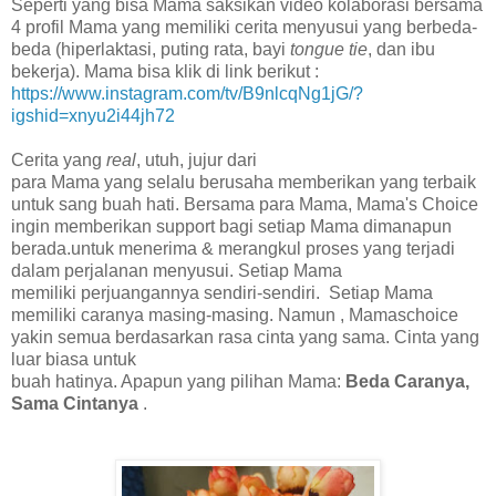
Seperti yang bisa Mama saksikan video kolaborasi bersama
4 profil Mama yang memiliki cerita menyusui yang berbeda-
beda (hiperlaktasi, puting rata, bayi
tongue tie
, dan ibu
bekerja). Mama bisa klik di link berikut :
https://www.instagram.com/tv/B9nlcqNg1jG/?
igshid=xnyu2i44jh72
Cerita yang
real
, utuh, jujur dari
para Mama yang selalu berusaha memberikan yang terbaik
untuk sang buah hati. Bersama para Mama, Mama's Choice
ingin memberikan support bagi setiap Mama dimanapun
berada.untuk menerima & merangkul proses yang terjadi
dalam perjalanan menyusui. Setiap Mama
memiliki perjuangannya sendiri-sendiri. Setiap Mama
memiliki caranya masing-masing. Namun , Mamaschoice
yakin semua berdasarkan rasa cinta yang sama. Cinta yang
luar biasa untuk
buah hatinya. Apapun yang pilihan Mama:
Beda Caranya,
Sama Cintanya
.