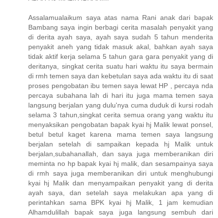
Assalamualaikum saya atas nama Rani anak dari bapak
Bambang saya ingin berbagi cerita masalah penyakit yang
di derita ayah saya, ayah saya sudah 5 tahun menderita
penyakit aneh yang tidak masuk akal, bahkan ayah saya
tidak aktif kerja selama 5 tahun gara gara penyakit yang di
deritanya, singkat cerita suatu hari waktu itu saya bermain
di rmh temen saya dan kebetulan saya ada waktu itu di saat
proses pengobatan ibu temen saya lewat HP , percaya nda
percaya subahana lah di hari itu juga mama temen saya
langsung berjalan yang dulu'nya cuma duduk di kursi rodah
selama 3 tahun,singkat cerita semua orang yang waktu itu
menyaksikan pengobatan bapak kyai hj Malik lewat ponsel,
betul betul kaget karena mama temen saya langsung
berjalan setelah di sampaikan kepada hj Malik untuk
berjalan,subahanallah, dan saya juga memberanikan diri
meminta no hp bapak kyai hj malik, dan sesampainya saya
di rmh saya juga memberanikan diri untuk menghubungi
kyai hj Malik dan menyampaikan penyakit yang di derita
ayah saya, dan setelah saya melakukan apa yang di
perintahkan sama BPK kyai hj Malik, 1 jam kemudian
Alhamdulillah bapak saya juga langsung sembuh dari