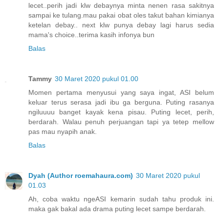
lecet..perih jadi klw debaynya minta nenen rasa sakitnya
sampai ke tulang.mau pakai obat oles takut bahan kimianya
ketelan debay.. next klw punya debay lagi harus sedia
mama's choice..terima kasih infonya bun
Balas
Tammy
30 Maret 2020 pukul 01.00
Momen pertama menyusui yang saya ingat, ASI belum
keluar terus serasa jadi ibu ga berguna. Puting rasanya
ngiluuuu banget kayak kena pisau. Puting lecet, perih,
berdarah. Walau penuh perjuangan tapi ya tetep mellow
pas mau nyapih anak.
Balas
Dyah (Author roemahaura.com)
30 Maret 2020 pukul
01.03
Ah, coba waktu ngeASI kemarin sudah tahu produk ini.
maka gak bakal ada drama puting lecet sampe berdarah.