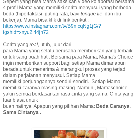
Seperti yang bisa Mama saksikan video kolaborasi bersama
4 profil Mama yang memiliki cerita menyusui yang berbeda-
beda (hiperlaktasi, puting rata, bayi
tongue tie
, dan ibu
bekerja). Mama bisa klik di link berikut :
https://www.instagram.com/tv/B9nlcqNg1jG/?
igshid=xnyu2i44jh72
Cerita yang
real
, utuh, jujur dari
para Mama yang selalu berusaha memberikan yang terbaik
untuk sang buah hati. Bersama para Mama, Mama's Choice
ingin memberikan support bagi setiap Mama dimanapun
berada.untuk menerima & merangkul proses yang terjadi
dalam perjalanan menyusui. Setiap Mama
memiliki perjuangannya sendiri-sendiri. Setiap Mama
memiliki caranya masing-masing. Namun , Mamaschoice
yakin semua berdasarkan rasa cinta yang sama. Cinta yang
luar biasa untuk
buah hatinya. Apapun yang pilihan Mama:
Beda Caranya,
Sama Cintanya
.