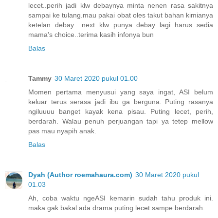
lecet..perih jadi klw debaynya minta nenen rasa sakitnya
sampai ke tulang.mau pakai obat oles takut bahan kimianya
ketelan debay.. next klw punya debay lagi harus sedia
mama's choice..terima kasih infonya bun
Balas
Tammy
30 Maret 2020 pukul 01.00
Momen pertama menyusui yang saya ingat, ASI belum
keluar terus serasa jadi ibu ga berguna. Puting rasanya
ngiluuuu banget kayak kena pisau. Puting lecet, perih,
berdarah. Walau penuh perjuangan tapi ya tetep mellow
pas mau nyapih anak.
Balas
Dyah (Author roemahaura.com)
30 Maret 2020 pukul
01.03
Ah, coba waktu ngeASI kemarin sudah tahu produk ini.
maka gak bakal ada drama puting lecet sampe berdarah.