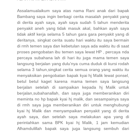
Assalamualaikum saya atas nama Rani anak dari bapak
Bambang saya ingin berbagi cerita masalah penyakit yang
di derita ayah saya, ayah saya sudah 5 tahun menderita
penyakit aneh yang tidak masuk akal, bahkan ayah saya
tidak aktif kerja selama 5 tahun gara gara penyakit yang di
deritanya, singkat cerita suatu hari waktu itu saya bermain
di rmh temen saya dan kebetulan saya ada waktu itu di saat
proses pengobatan ibu temen saya lewat HP , percaya nda
percaya subahana lah di hari itu juga mama temen saya
langsung berjalan yang dulu'nya cuma duduk di kursi rodah
selama 3 tahun,singkat cerita semua orang yang waktu itu
menyaksikan pengobatan bapak kyai hj Malik lewat ponsel,
betul betul kaget karena mama temen saya langsung
berjalan setelah di sampaikan kepada hj Malik untuk
berjalan,subahanallah, dan saya juga memberanikan diri
meminta no hp bapak kyai hj malik, dan sesampainya saya
di rmh saya juga memberanikan diri untuk menghubungi
kyai hj Malik dan menyampaikan penyakit yang di derita
ayah saya, dan setelah saya melakukan apa yang di
perintahkan sama BPK kyai hj Malik, 1 jam kemudian
Alhamdulillah bapak saya juga langsung sembuh dari